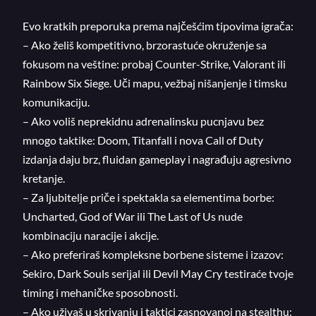
Evo kratkih preporuka prema najčešćim tipovima igrača:
– Ako želiš kompetitivno, brzorastuće okruženje sa
fokusom na veštine: probaj Counter-Strike, Valorant ili
Rainbow Six Siege. Uči mapu, vežbaj nišanjenje i timsku
komunikaciju.
– Ako voliš neprekidnu adrenalinsku pucnjavu bez
mnogo taktike: Doom, Titanfall i nova Call of Duty
izdanja daju brz, fluidan gameplay i nagrađuju agresivno
kretanje.
– Za ljubitelje priče i spektakla sa elementima borbe:
Uncharted, God of War ili The Last of Us nude
kombinaciju naracije i akcije.
– Ako preferiraš kompleksne borbene sisteme i izazov:
Sekiro, Dark Souls serijal ili Devil May Cry testiraće tvoje
timing i mehaničke sposobnosti.
– Ako uživaš u skrivanju i taktici zasnovanoj na stealthu: