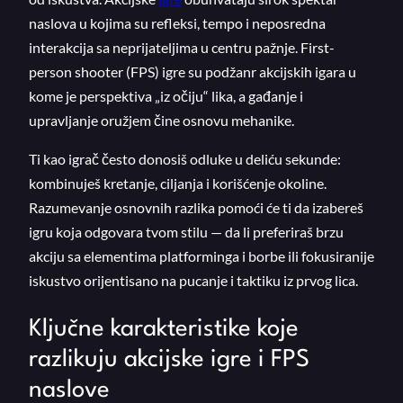
naslova u kojima su refleksi, tempo i neposredna
interakcija sa neprijateljima u centru pažnje. First-
person shooter (FPS) igre su podžanr akcijskih igara u
kome je perspektiva „iz očiju“ lika, a gađanje i
upravljanje oružjem čine osnovu mehanike.
Ti kao igrač često donosiš odluke u deliću sekunde:
kombinuješ kretanje, ciljanja i korišćenje okoline.
Razumevanje osnovnih razlika pomoći će ti da izabereš
igru koja odgovara tvom stilu — da li preferiraš brzu
akciju sa elementima platforminga i borbe ili fokusiranije
iskustvo orijentisano na pucanje i taktiku iz prvog lica.
Ključne karakteristike koje
razlikuju akcijske igre i FPS
naslove