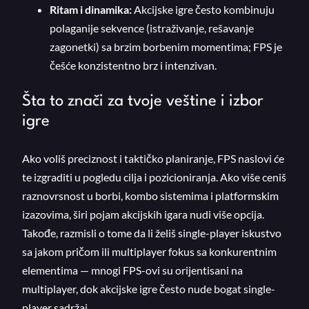
Ritam i dinamika:
Akcijske igre često kombinuju
polaganije sekvence (istraživanje, rešavanje
zagonetki) sa brzim borbenim momentima; FPS je
češće konzistentno brz i intenzivan.
Šta to znači za tvoje veštine i izbor
igre
Ako voliš preciznost i taktičko planiranje, FPS naslovi će
te izgraditi u pogledu cilja i pozicioniranja. Ako više ceniš
raznovrsnost u borbi, kombo sistemima i platformskim
izazovima, širi pojam akcijskih igara nudi više opcija.
Takođe, razmisli o tome da li želiš single-player iskustvo
sa jakom pričom ili multiplayer fokus sa konkurentnim
elementima — mnogi FPS-ovi su orijentisani na
multiplayer, dok akcijske igre često nude bogat single-
player sadržaj.