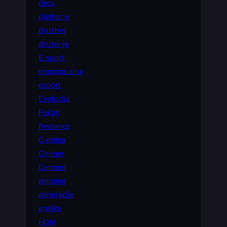
deca
digitalne
društvo
druženje
E-sport
emocionalna
esport
Evolucija
Fokus
freelance
Gaming
Gejmer
Gejmeri
gejming
generacije
greške
Hobi