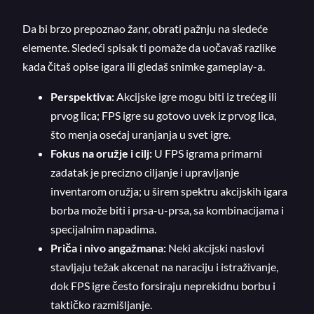
Da bi brzo prepoznao žanr, obrati pažnju na sledeće
elemente. Sledeći spisak ti pomaže da uočavaš razlike
kada čitaš opise igara ili gledaš snimke gameplay-a.
Perspektiva:
Akcijske igre mogu biti iz trećeg ili
prvog lica; FPS igre su gotovo uvek iz prvog lica,
što menja osećaj uranjanja u svet igre.
Fokus na oružje i cilj:
U FPS igrama primarni
zadatak je precizno ciljanje i upravljanje
inventarom oružja; u širem spektru akcijskih igara
borba može biti i prsa-u-prsa, sa kombinacijama i
specijalnim napadima.
Priča i nivo angažmana:
Neki akcijski naslovi
stavljaju težak akcenat na naraciju i istraživanje,
dok FPS igre često forsiraju neprekidnu borbu i
taktičko razmišljanje.