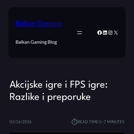
Balkan Gaming
Facebook
LinkedIn
Instagram
X
Balkan Gaming Blog
Akcijske igre i FPS igre:
Razlike i preporuke
⏱︎
03/16/2026
READ TIME:
5–7 MINUTES