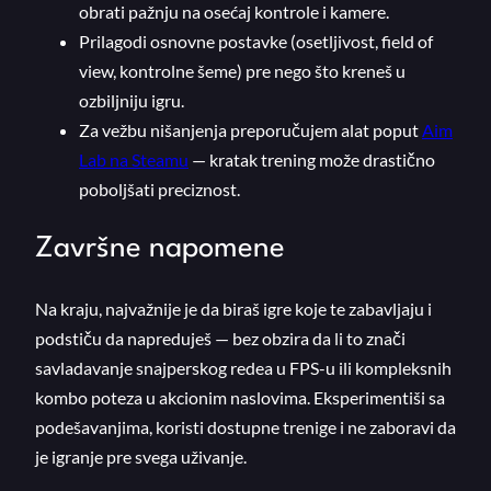
obrati pažnju na osećaj kontrole i kamere.
Prilagodi osnovne postavke (osetljivost, field of
view, kontrolne šeme) pre nego što kreneš u
ozbiljniju igru.
Za vežbu nišanjenja preporučujem alat poput
Aim
Lab na Steamu
— kratak trening može drastično
poboljšati preciznost.
Završne napomene
Na kraju, najvažnije je da biraš igre koje te zabavljaju i
podstiču da napreduješ — bez obzira da li to znači
savladavanje snajperskog redea u FPS-u ili kompleksnih
kombo poteza u akcionim naslovima. Eksperimentiši sa
podešavanjima, koristi dostupne trenige i ne zaboravi da
je igranje pre svega uživanje.