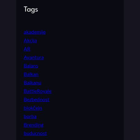
Tags
akademije
Akcija
AR
Avantura
Balans
Balkan
Balkanu
BattleRoyale
Bezbednost
blokčejn
borba
Brending
buducnost