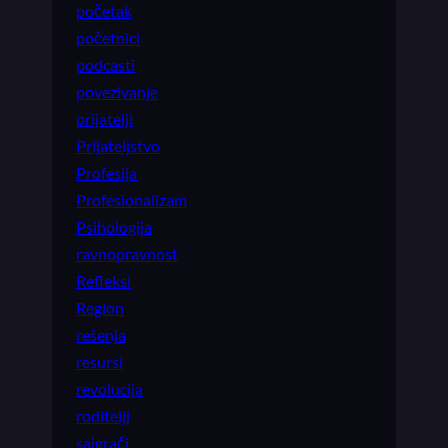
početak
početnici
podcasti
povezivanje
prijatelji
Prijateljstvo
Profesija
Profesionalizam
Psihologija
ravnopravnost
Refleksi
Region
rešenja
resursi
revolucija
roditelji
saigrači