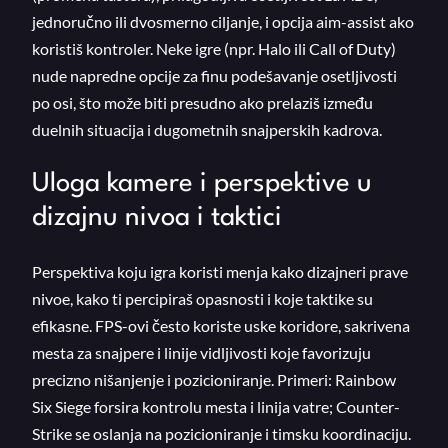
jednoručno ili dvosmerno ciljanje, i opcija aim-assist ako
koristiš kontroler. Neke igre (npr. Halo ili Call of Duty)
nude napredne opcije za finu podešavanje osetljivosti
po osi, što može biti presudno ako prelaziš između
duelnih situacija i dugometnih snajperskih kadrova.
Uloga kamere i perspektive u
dizajnu nivoa i taktici
Perspektiva koju igra koristi menja kako dizajneri prave
nivoe, kako ti percipiraš opasnosti i koje taktike su
efikasne. FPS-ovi često koriste uske koridore, sakrivena
mesta za snajpere i linije vidljivosti koje favorizuju
precizno nišanjenje i pozicioniranje. Primeri: Rainbow
Six Siege forsira kontrolu mesta i linija vatre; Counter-
Strike se oslanja na pozicioniranje i timsku koordinaciju.