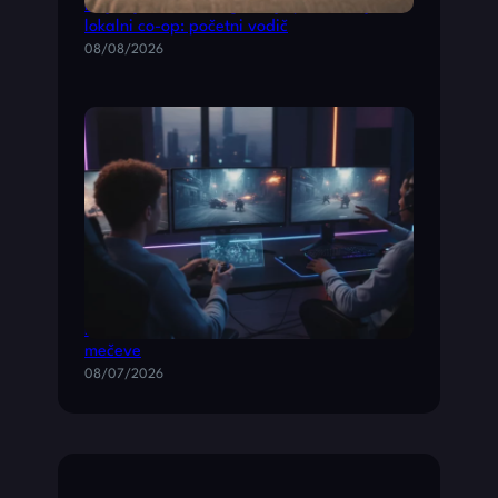
Najbolje Nintendo igre koje podržavaju
lokalni co-op: početni vodič
08/08/2026
Multiplayer akcione igre za brze timske
mečeve
08/07/2026