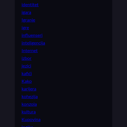
identitet
igara
Igranje
igre
influenseri
inteligencija
Internet
izbor
jezici
kafići
Kako
karijera
kohezija
konzola
kultura
Kupovina
logika