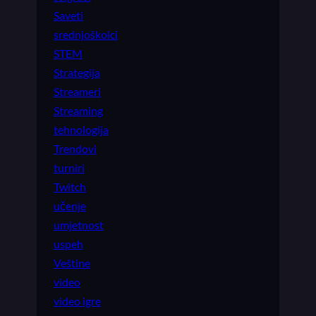
Saveti
srednjoškolci
STEM
Strategija
Streameri
Streaming
tehnologija
Trendovi
turniri
Twitch
učenje
umjetnost
uspeh
Veštine
video
video igre