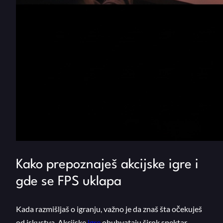
Kako prepoznaješ akcijske igre i
gde se FPS uklapa
Kada razmišljaš o igranju, važno je da znaš šta očekuješ
od iskustva. Akcijske
igre
obuhvataju širok spektar