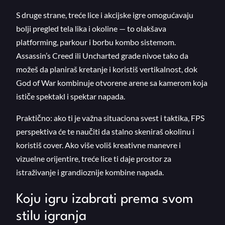
S druge strane, treće lice i akcijske igre omogućavaju
bolji pregled tela lika i okoline — to olakšava
platforming, parkour i borbu kombo sistemom.
Assassin’s Creed ili Uncharted grade nivoe tako da
možeš da planiraš kretanje i koristiš vertikalnost, dok
God of War kombinuje otvorene arene sa kamerom koja
ističe spektakl i spektar napada.
Praktično: ako ti je važna situaciona svest i taktika, FPS
perspektiva će te naučiti da stalno skeniraš okolinu i
koristiš cover. Ako više voliš kreativne manevre i
vizuelne orijentire, treće lice ti daje prostor za
istraživanje i grandioznije kombine napada.
Koju igru izabrati prema svom
stilu igranja