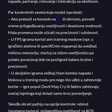
napade, pariranje, rolovanje i interakciju sa okolinom.
Par konkretnih saveta koje možeš isprobati:
– Ako prelaziš sa konzole na
PC
ili obrnuto, posveti
vreme prilagođavanju osetljivosti i deadzone vrednosti.
Mala promena može uticati na preciznost i udobnost.
– U FPS igrama koristi aim training modove (npr. u
igračkim alatima ili specifičnim mapama) da uvežbaš
mišićnu memoriju; startuj sa nižom osetljivošću pa
polako povećavaj dok ne postigneš balans brzine i
preciznosti.
– U akcijskim igrama vežbaj ritam kombo napada i
blokova u trening modu pre nego što uđeš u zahtevnije
borbe — igre poput Devil May Cry ili Sekiro zahtevaju
osećaj tajminga koji dolazi samo kroz ponavljanje.
Takođe obrati pažnju na opcije kontrole: rebind
(promena tastera), prilagodljiva osetljivost za ADS,