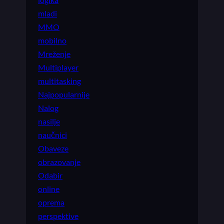
mladi
MMO
mobilno
Mreženje
Multiplayer
multitasking
Najpopularnije
Nalog
nasilje
naučnici
Obaveze
obrazovanje
Odabir
online
oprema
perspektive