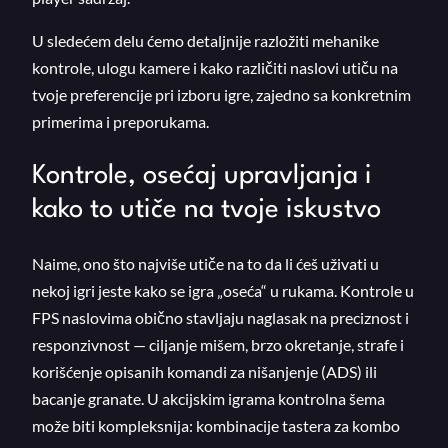
U sledećem delu ćemo detaljnije razložiti mehanike
kontrole, ulogu kamere i kako različiti naslovi utiču na
tvoje preferencije pri izboru igre, zajedno sa konkretnim
primerima i preporukama.
Kontrole, osećaj upravljanja i
kako to utiče na tvoje iskustvo
Naime, ono što najviše utiče na to da li ćeš uživati u
nekoj igri jeste kako se igra „oseća“ u rukama. Kontrole u
FPS naslovima obično stavljaju naglasak na preciznost i
responzivnost — ciljanje mišem, brzo okretanje, strafe i
korišćenje opisanih komandi za nišanjenje (ADS) ili
bacanje granate. U akcijskim igrama kontrolna šema
može biti kompleksnija: kombinacije tastera za kombo