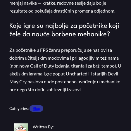
menjaj navike — kratke, redovne sesije daju bolje
rezultate od pokušaja drastičnih promena odjednom.
Koje igre su najbolje za početnike koji
žele da nauče borbene mehanike?
Za početnike u FPS žanru preporučuju se naslovi sa
dobrim učiteljskim modovima i prilagodljivim težinama
(npr. nova Call of Duty izdanja, titanfall za brži tempo). U
akcijskim igrama, igre poput Uncharted ili starijih Devil
May Cry naslova nude postepeno uvođenje u mehanike
pre nego što dođu zahtevniji izazovi.
Categories:
Blog
Written By: