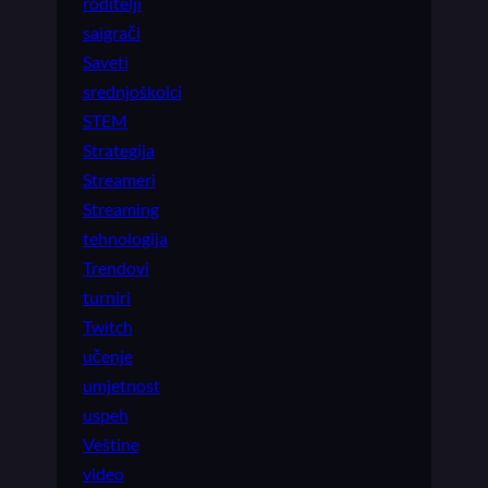
roditelji
saigrači
Saveti
srednjoškolci
STEM
Strategija
Streameri
Streaming
tehnologija
Trendovi
turniri
Twitch
učenje
umjetnost
uspeh
Veštine
video