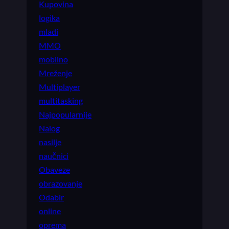
Kupovina
logika
mladi
MMO
mobilno
Mreženje
Multiplayer
multitasking
Najpopularnije
Nalog
nasilje
naučnici
Obaveze
obrazovanje
Odabir
online
oprema