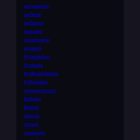
perspektive
početak
početnici
podcasti
povezivanje
prijatelji
Prijateljstvo
Profesija
Profesionalizam
Psihologija
ravnopravnost
Refleksi
Region
rešenja
resursi
revolucija