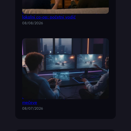
Najbolje Nintendo igre koje podržavaju
lokalni co-op: početni vodič
08/08/2026
Multiplayer akcione igre za brze timske
mečeve
08/07/2026