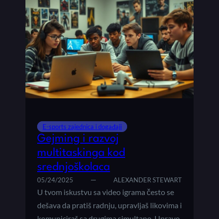
E-sports zajednica i događaji
Gejming i razvoj
multitaskinga kod
srednjoškolaca
05/24/2025
ALEXANDER STEWART
U tvom iskustvu sa video igrama često se
dešava da pratiš radnju, upravljaš likovima i
komuniciraš sa drugima simultano. Upravo