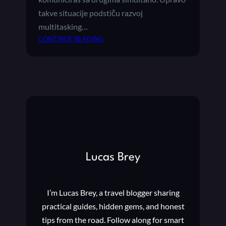
takve situacije podstiču razvoj
multitasking…
:
CONTINUE READING
G
E
J
M
I
N
G
I
R
A
Lucas Brey
Z
V
O
I’m Lucas Brey, a travel blogger sharing
J
M
practical guides, hidden gems, and honest
U
tips from the road. Follow along for smart