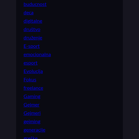
buducnost
deca
digitalne
društvo
druženje
E-sport
emocionalna
esport
Evolucija
Fokus
freelance
Gaming
Gejmer
Gejmeri
gejming
generacije
greške