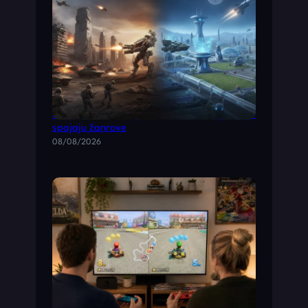
Š
K
O
L
A
C
A
Najbolje akcione igre i simulacione igre koje
spajaju žanrove
08/08/2026