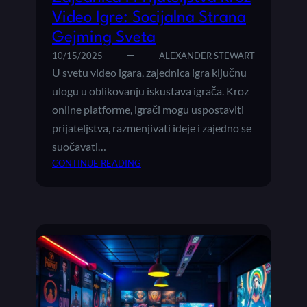
E
Video Igre: Socijalna Strana
Ž
Gejming Sveta
E
N
10/15/2025
ALEXANDER STEWART
J
U svetu video igara, zajednica igra ključnu
A
ulogu u oblikovanju iskustava igrača. Kroz
U
online platforme, igrači mogu uspostaviti
U
prijateljstva, razmenjivati ideje i zajedno se
S
P
suočavati…
E
:
CONTINUE READING
Š
Z
N
A
O
J
J
E
G
D
E
N
J
I
M
C
I
A