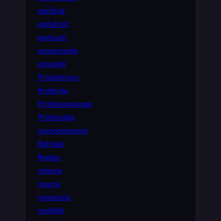
početak
početnici
podcasti
povezivanje
prijatelji
Prijateljstvo
Profesija
Profesionalizam
Psihologija
ravnopravnost
Refleksi
Region
rešenja
resursi
revolucija
roditelji