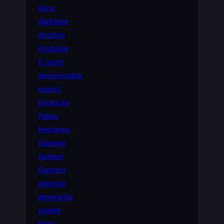
deca
digitalne
društvo
druženje
E-sport
emocionalna
esport
Evolucija
Fokus
freelance
Gaming
Gejmer
Gejmeri
gejming
generacije
greške
Hobi