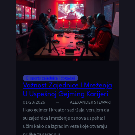
E-sports zajednica i događaji
Važnost Zajednice I Mreženja
U Uspešnoj Gejming Karijeri
01/23/2026
ALEXANDER STEWART
I kao gejmer i kreator sadržaja, verujem da
su zajednica i mreženje osnova uspeha: I
učim kako da izgradim veze koje otvaraju
prilike za saradnju,…