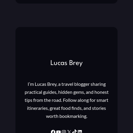
D
T
E
A
O
Č
I
I
G
N
R
I
E
U
:
S
S
P
O
Lucas Brey
E
C
Š
I
N
J
I’m Lucas Brey, a travel blogger sharing
U
A
G
practical guides, hidden gems, and honest
L
E
N
tips from the road. Follow along for smart
J
A
itineraries, great food finds, and stories
M
S
worth bookmarking.
I
T
N
R
G
Facebook
YouTube
Instagram
X
TikTok
LinkedIn
A