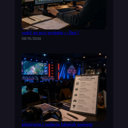
Razvoj video igara: Praktičan 12-nedeljni
vodič za prvi prototip — Deo 1
08/10/2026
Detaljan, korak‑po‑korak vodič za
planiranje i vođenje lokalnih gejming