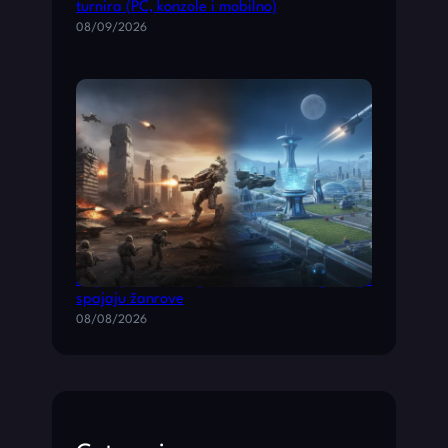
turnira (PC, konzole i mobilno)
08/09/2026
Najbolje akcione igre i simulacione igre koje
spajaju žanrove
08/08/2026