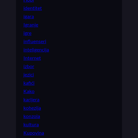
identitet
igara
Igranje
igre
influenseri
inteligencija
Internet
izbor
jezici
kafići
Kako
karijera
kohezija
konzola
kultura
Kupovina