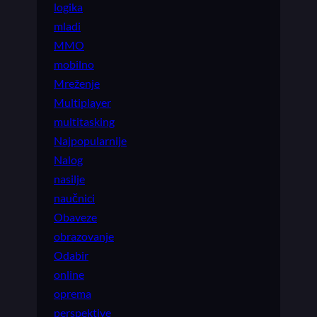
logika
mladi
MMO
mobilno
Mreženje
Multiplayer
multitasking
Najpopularnije
Nalog
nasilje
naučnici
Obaveze
obrazovanje
Odabir
online
oprema
perspektive