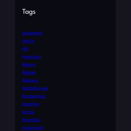
Tags
akademije
Akcija
AR
Avantura
Balans
Balkan
Balkanu
BattleRoyale
Bezbednost
blokčejn
borba
Brending
buducnost