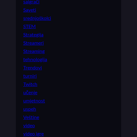
saigrači
Saveti
srednjoškolci
STEM
Strategija
Streameri
Streaming
tehnologija
Trendovi
turniri
Twitch
učenje
umjetnost
uspeh
Veštine
video
video igre