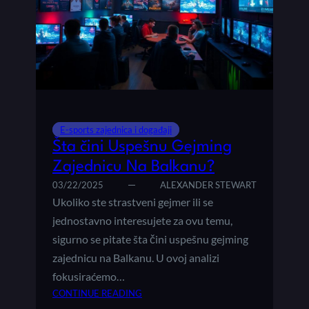
N
I
G
P
K
R
A
I
R
J
I
A
J
T
E
E
R
L
E-sports zajednica i događaji
I
J
Šta čini Uspešnu Gejming
S
Zajednicu Na Balkanu?
T
03/22/2025
ALEXANDER STEWART
V
Ukoliko ste strastveni gejmer ili se
A
K
jednostavno interesujete za ovu temu,
R
sigurno se pitate šta čini uspešnu gejming
O
zajednicu na Balkanu. U ovoj analizi
Z
fokusiraćemo…
V
:
CONTINUE READING
I
Š