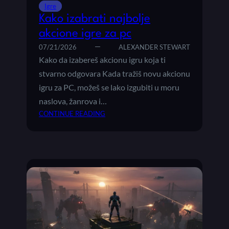
I
Igre
O
Kako izabrati najbolje
N
akcione igre za pc
E
I
07/21/2026
ALEXANDER STEWART
G
Kako da izabereš akcionu igru koja ti
R
stvarno odgovara Kada tražiš novu akcionu
E
igru za PC, možeš se lako izgubiti u moru
K
naslova, žanrova i…
O
:
CONTINUE READING
J
K
E
A
V
K
R
O
E
I
D
Z
I
A
P
B
R
R
O
A
B