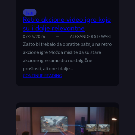
E
A
O
S
Igre
I
L
Retro akcione video igre koje
G
O
su i dalje relevantne
R
V
E
07/25/2026
ALEXANDER STEWART
I
:
Zašto bi trebalo da obratite pažnju na retro
Š
akcione igre Možda mislite da su stare
T
akcione igre samo dio nostalgične
A
prošlosti, ali one i dalje…
S
:
CONTINUE READING
U
R
I
E
Z
T
A
R
Š
O
T
A
O
K
S
C
U
I