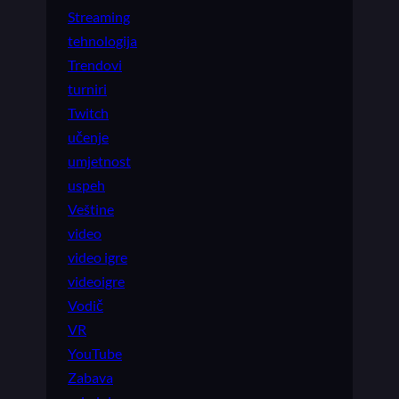
Streaming
tehnologija
Trendovi
turniri
Twitch
učenje
umjetnost
uspeh
Veštine
video
video igre
videoigre
Vodič
VR
YouTube
Zabava