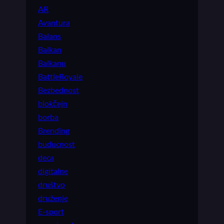
AR
Avantura
Balans
Balkan
Balkanu
BattleRoyale
Bezbednost
blokčejn
borba
Brending
buducnost
deca
digitalne
društvo
druženje
E-sport