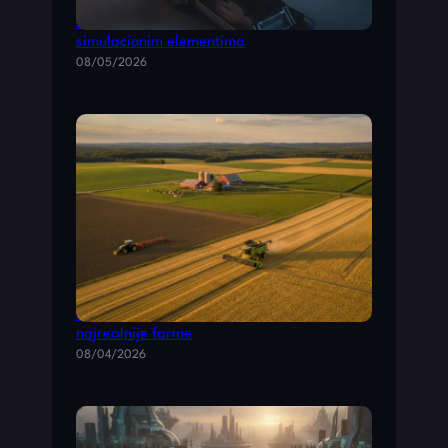
O
Kombinovane igre: akcione video igre sa
V
simulacionim elementima
A
08/05/2026
)
Poljoprivredne simulacije: vodič kroz
najrealnije farme
08/04/2026