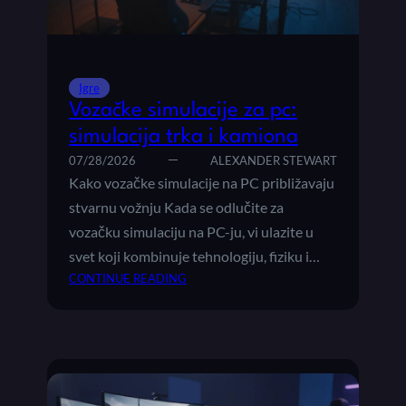
L
N
N
E
I
S
J
I
Igre
E
M
Vozačke simulacije za pc:
F
U
A
simulacija trka i kamiona
L
R
A
07/28/2026
ALEXANDER STEWART
M
C
Kako vozačke simulacije na PC približavaju
E
I
stvarnu vožnju Kada se odlučite za
J
vozačku simulaciju na PC-ju, vi ulazite u
E
svet koji kombinuje tehnologiju, fiziku i…
:
:
CONTINUE READING
T
V
O
O
P
Z
I
A
G
Č
R
K
E