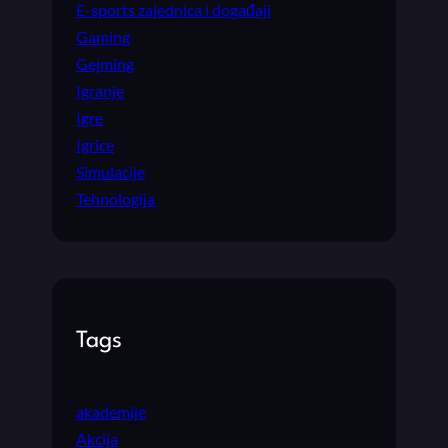
E-sports zajednica i događaji
Gaming
Gejming
Igranje
Igre
Igrice
Simulacije
Tehnologija
Tags
akademije
Akcija