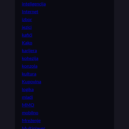
inteligencija
Internet
izbor
jezici
kafići
Kako
karijera
kohezija
konzola
kultura
Kupovina
logika
mladi
MMO
mobilno
Mreženje
Multiplayer