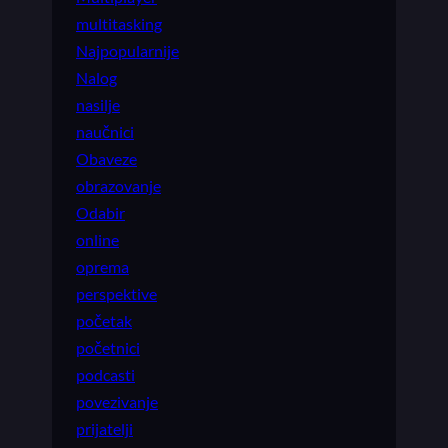
multitasking
Najpopularnije
Nalog
nasilje
naučnici
Obaveze
obrazovanje
Odabir
online
oprema
perspektive
početak
početnici
podcasti
povezivanje
prijatelji