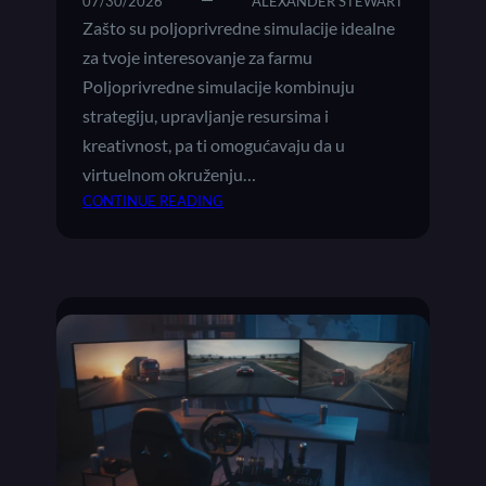
A
07/30/2026
ALEXANDER STEWART
C
Zašto su poljoprivredne simulacije idealne
I
za tvoje interesovanje za farmu
J
Poljoprivredne simulacije kombinuju
E
strategiju, upravljanje resursima i
:
kreativnost, pa ti omogućavaju da u
V
O
virtuelnom okruženju…
D
:
CONTINUE READING
I
P
Č
O
K
L
R
J
O
O
Z
P
N
R
A
I
J
V
R
R
E
E
A
D