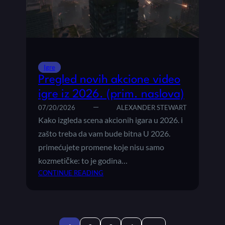
T
A
I
T
N
I
A
J
B
Igre
O
Pregled novih akcione video
L
igre iz 2026. (prim. naslova)
J
E
07/20/2026
ALEXANDER STEWART
A
Kako izgleda scena akcionih igara u 2026. i
K
zašto treba da vam bude bitna U 2026.
C
primećujete promene koje nisu samo
I
kozmetičke: to je godina…
O
:
CONTINUE READING
N
P
E
R
I
E
G
G
R