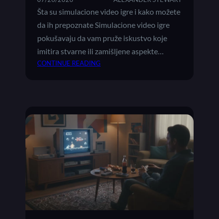
G
Šta su simulacione video igre i kako možete
R
da ih prepoznate Simulacione video igre
E
pokušavaju da vam pruže iskustvo koje
Z
imitira stvarne ili zamišljene aspekte…
A
:
CONTINUE READING
P
S
C
I
:
M
R
U
E
L
A
A
L
C
I
I
S
O
T
N
I
E
Č
V
N
I
I
D
N