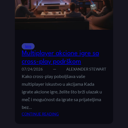
P
O
O
N
P
E
U
V
L
I
A
D
R
E
N
Igre
O
E
Multiplayer akcione igre sa
I
cross-play podrškom
G
R
07/24/2026
ALEXANDER STEWART
E
Kako cross-play poboljšava vaše
K
multiplayer iskustvo u akcijama Kada
O
igrate akcione igre, želite što brži ulazak u
J
meč i mogućnost da igrate sa prijateljima
E
bez…
S
U
:
CONTINUE READING
I
M
D
U