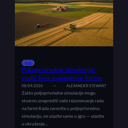
Igre
Poljoprivredne simulacije:
vodič kroz najrealnije farme
08/04/2026
ALEXANDER STEWART
Zašto poljoprivredne simulacije mogu
stvarno unaprediti vaše razumevanje rada
na farmi Kada zaronite u poljoprivrednu
simulaciju, ne ulazite samo u igru — ulazite
u okruženje…