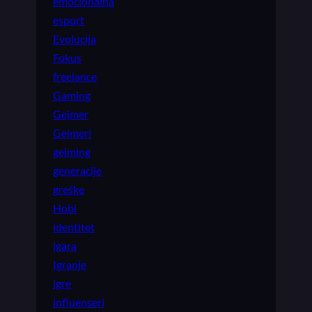
emocionalna
esport
Evolucija
Fokus
freelance
Gaming
Gejmer
Gejmeri
gejming
generacije
greške
Hobi
identitet
igara
Igranje
igre
influenseri