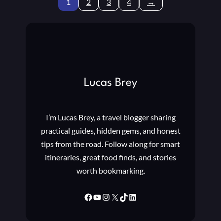
1
2
3
4
→
L
E
E
Z
D
A
N
P
O
C
V
I
H
Lucas Brey
A
K
C
I’m Lucas Brey, a travel blogger sharing
I
practical guides, hidden gems, and honest
O
tips from the road. Follow along for smart
N
E
itineraries, great food finds, and stories
V
worth bookmarking.
I
D
Facebook
YouTube
Instagram
X
TikTok
LinkedIn
E
O
I