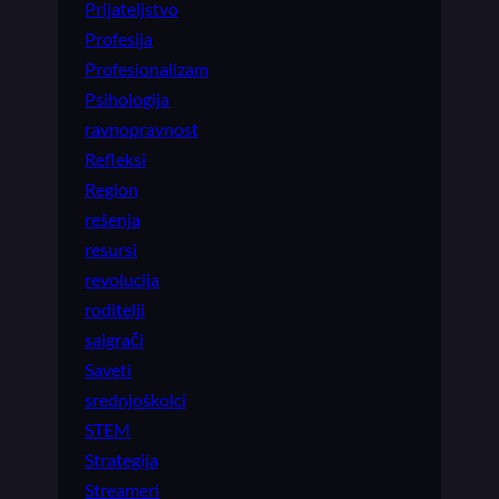
Prijateljstvo
Profesija
Profesionalizam
Psihologija
ravnopravnost
Refleksi
Region
rešenja
resursi
revolucija
roditelji
saigrači
Saveti
srednjoškolci
STEM
Strategija
Streameri