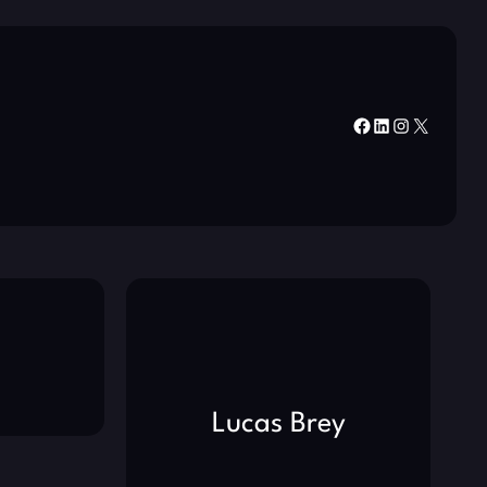
Facebook
LinkedIn
Instagram
X
Lucas Brey