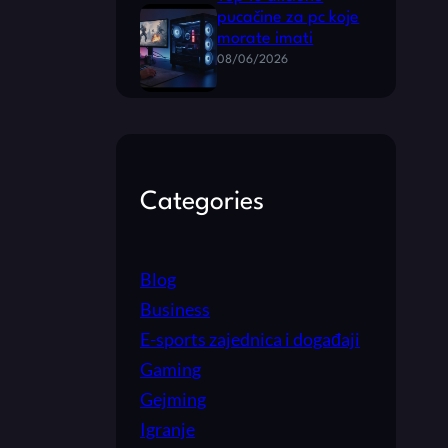
pucačine za pc koje
morate imati
08/06/2026
Categories
Blog
Business
E-sports zajednica i događaji
Gaming
Gejming
Igranje