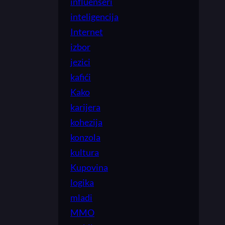
influenseri
inteligencija
Internet
izbor
jezici
kafići
Kako
karijera
kohezija
konzola
kultura
Kupovina
logika
mladi
MMO