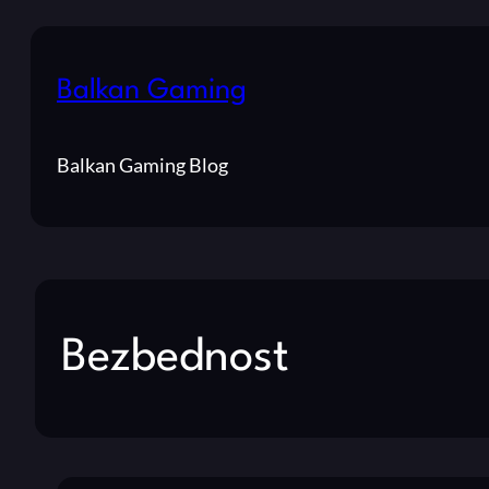
Balkan Gaming
Balkan Gaming Blog
Bezbednost