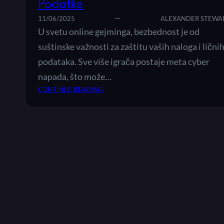
Podatke
11/06/2025
ALEXANDER STEWA
U svetu online gejminga, bezbednost je od
suštinske važnosti za zaštitu vaših naloga i lični
podataka. Sve više igrača postaje meta cyber
napada, što može…
:
CONTINUE READING
O
N
L
I
N
E
G
E
J
M
I
N