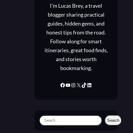
I’m Lucas Brey, a travel
blogger sharing practical
guides, hidden gems, and
honest tips from the road.
Follow along for smart
itineraries, great food finds,
and stories worth
bookmarking.
Facebook
YouTube
Instagram
X
TikTok
LinkedIn
S
Search
e