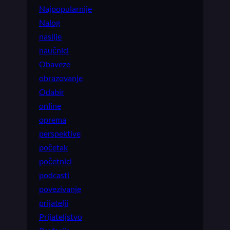
Najpopularnije
Nalog
nasilje
naučnici
Obaveze
obrazovanje
Odabir
online
oprema
perspektive
početak
početnici
podcasti
povezivanje
prijatelji
Prijateljstvo