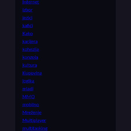
Internet
izbor
jezici
kafići
Kako
karijera
kohezija
konzola
kultura
Kupovina
logika
mladi
MMO
mobilno
Mreženje
Multiplayer
multitasking