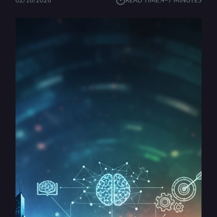
⏱︎
02/18/2026
READ TIME:
4–7 MINUTES