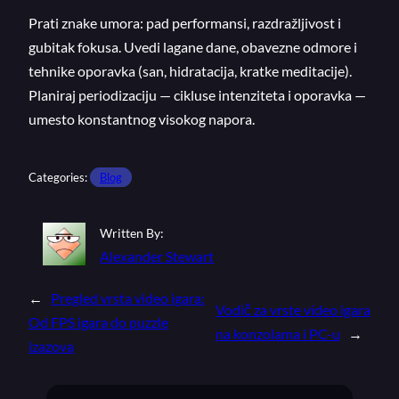
Prati znake umora: pad performansi, razdražljivost i
gubitak fokusa. Uvedi lagane dane, obavezne odmore i
tehnike oporavka (san, hidratacija, kratke meditacije).
Planiraj periodizaciju — cikluse intenziteta i oporavka —
umesto konstantnog visokog napora.
Categories:
Blog
Written By:
Alexander Stewart
←
Pregled vrsta video igara:
Vodič za vrste video igara
Od FPS igara do puzzle
na konzolama i PC-u
→
izazova