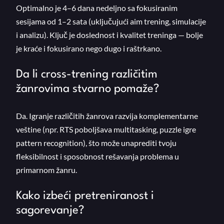
Optimalno je 4–6 dana nedeljno sa fokusiranim
sesijama od 1–2 sata (uključujući aim trening, simulacije
i analizu). Ključ je doslednost i kvalitet treninga — bolje
je kraće i fokusirano nego dugo i raštrkano.
Da li cross-trening različitim
žanrovima stvarno pomaže?
Da. Igranje različitih žanrova razvija komplementarne
veštine (npr. RTS poboljšava multitasking, puzzle igre
pattern recognition), što može unaprediti tvoju
fleksibilnost i sposobnost rešavanja problema u
primarnom žanru.
Kako izbeći pretreniranost i
sagorevanje?