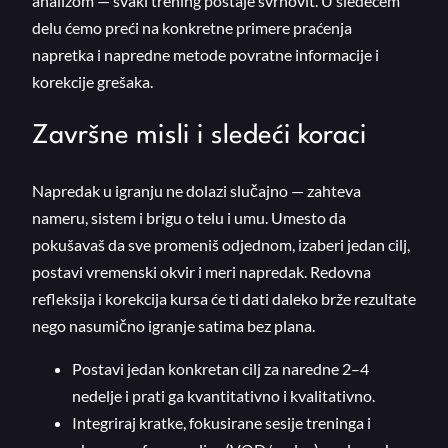
analizom — svaki trening postaje svrhovit. U sledećem
delu ćemo preći na konkretne primere praćenja
napretka i napredne metode povratne informacije i
korekcije grešaka.
Završne misli i sledeći koraci
Napredak u igranju ne dolazi slučajno — zahteva
nameru, sistem i brigu o telu i umu. Umesto da
pokušavaš da sve promeniš odjednom, izaberi jedan cilj,
postavi vremenski okvir i meri napredak. Redovna
refleksija i korekcija kursa će ti dati daleko brže rezultate
nego nasumično igranje satima bez plana.
Postavi jedan konkretan cilj za naredne 2–4
nedelje i prati ga kvantitativno i kvalitativno.
Integriraj kratke, fokusirane sesije treninga i