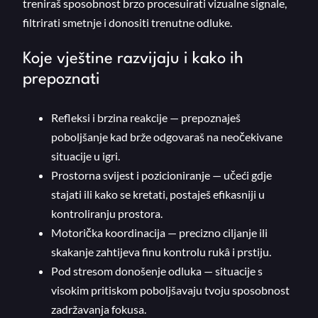
treniraš sposobnost brzo procesuirati vizualne signale,
filtrirati smetnje i donositi trenutne odluke.
Koje vještine razvijaju i kako ih
prepoznati
Refleksi i brzina reakcije — prepoznaješ
poboljšanje kad brže odgovaraš na neočekivane
situacije u igri.
Prostorna svijest i pozicioniranje — učeći gdje
stajati ili kako se kretati, postaješ efikasniji u
kontroliranju prostora.
Motorička koordinacija — precizno ciljanje ili
skakanje zahtijeva finu kontrolu rukâ i prstiju.
Pod stresom donošenje odluka — situacije s
visokim pritiskom poboljšavaju tvoju sposobnost
zadržavanja fokusa.