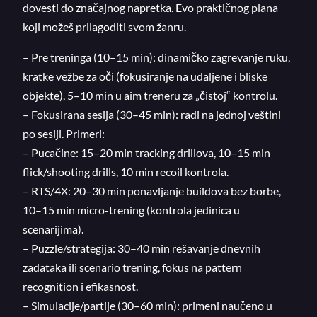
dovesti do značajnog napretka. Evo praktičnog plana
koji možeš prilagoditi svom žanru.
– Pre treninga (10–15 min): dinamičko zagrevanje ruku,
kratke vežbe za oči (fokusiranje na udaljene i bliske
objekte), 5–10 min u aim treneru za „čistoj“ kontrolu.
– Fokusirana sesija (30–45 min): radi na jednoj veštini
po sesiji. Primeri:
– Pucačine: 15–20 min tracking drillova, 10–15 min
flick/shooting drills, 10 min recoil kontrola.
– RTS/4X: 20–30 min ponavljanje buildova bez borbe,
10–15 min micro-trening (kontrola jedinica u
scenarijima).
– Puzzle/strategija: 30–40 min rešavanje dnevnih
zadataka ili scenario trening, fokus na pattern
recognition i efikasnost.
– Simulacije/partije (30–60 min): primeni naučeno u