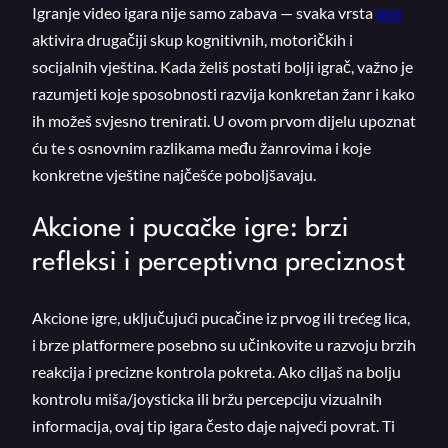
Igranje video igara nije samo zabava — svaka vrsta
igre
aktivira drugačiji skup kognitivnih, motoričkih i
socijalnih vještina. Kada želiš postati bolji igrač, važno je
razumjeti koje sposobnosti razvija konkretan žanr i kako
ih možeš svjesno trenirati. U ovom prvom dijelu upoznat
ću te s osnovnim razlikama među žanrovima i koje
konkretne vještine najčešće poboljšavaju.
Akcione i pucačke igre: brzi
refleksi i perceptivna preciznost
Akcione igre, uključujući pucačine iz prvog ili trećeg lica,
i brze platformere posebno su učinkovite u razvoju brzih
reakcija i precizne kontrola pokreta. Ako ciljaš na bolju
kontrolu miša/joysticka ili bržu percepciju vizualnih
informacija, ovaj tip igara često daje najveći povrat. Ti