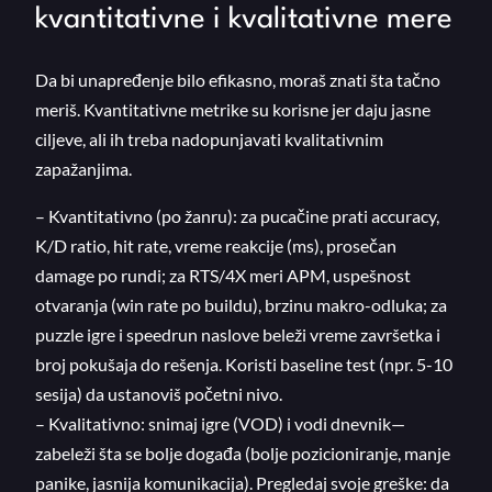
kvantitativne i kvalitativne mere
Da bi unapređenje bilo efikasno, moraš znati šta tačno
meriš. Kvantitativne metrike su korisne jer daju jasne
ciljeve, ali ih treba nadopunjavati kvalitativnim
zapažanjima.
– Kvantitativno (po žanru): za pucačine prati accuracy,
K/D ratio, hit rate, vreme reakcije (ms), prosečan
damage po rundi; za RTS/4X meri APM, uspešnost
otvaranja (win rate po buildu), brzinu makro-odluka; za
puzzle igre i speedrun naslove beleži vreme završetka i
broj pokušaja do rešenja. Koristi baseline test (npr. 5-10
sesija) da ustanoviš početni nivo.
– Kvalitativno: snimaj igre (VOD) i vodi dnevnik—
zabeleži šta se bolje događa (bolje pozicioniranje, manje
panike, jasnija komunikacija). Pregledaj svoje greške: da