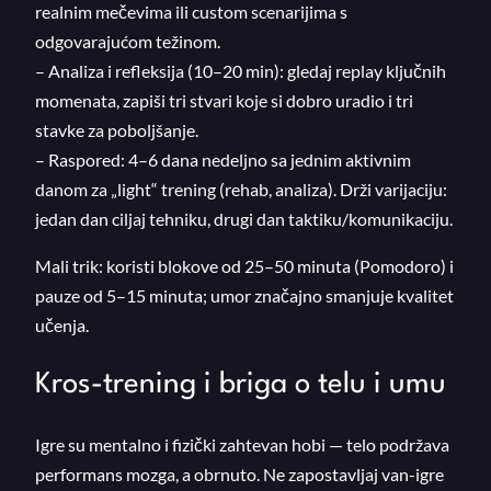
realnim mečevima ili custom scenarijima s
odgovarajućom težinom.
– Analiza i refleksija (10–20 min): gledaj replay ključnih
momenata, zapiši tri stvari koje si dobro uradio i tri
stavke za poboljšanje.
– Raspored: 4–6 dana nedeljno sa jednim aktivnim
danom za „light“ trening (rehab, analiza). Drži varijaciju:
jedan dan ciljaj tehniku, drugi dan taktiku/komunikaciju.
Mali trik: koristi blokove od 25–50 minuta (Pomodoro) i
pauze od 5–15 minuta; umor značajno smanjuje kvalitet
učenja.
Kros-trening i briga o telu i umu
Igre su mentalno i fizički zahtevan hobi — telo podržava
performans mozga, a obrnuto. Ne zapostavljaj van-igre