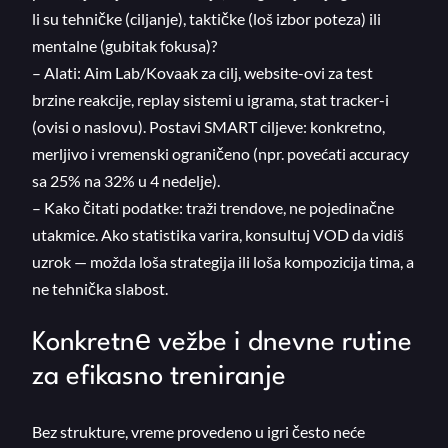
li su tehničke (ciljanje), taktičke (loš izbor poteza) ili
mentalne (gubitak fokusa)?
– Alati: Aim Lab/Kovaak za cilj, website-ovi za test
brzine reakcije, replay sistemi u igrama, stat tracker-i
(ovisi o naslovu). Postavi SMART ciljeve: konkretno,
merljivo i vremenski ograničeno (npr. povećati accuracy
sa 25% na 32% u 4 nedelje).
– Kako čitati podatke: traži trendove, ne pojedinačne
utakmice. Ako statistika varira, konsultuj VOD da vidiš
uzrok — možda loša strategija ili loša kompozicija tima, a
ne tehnička slabost.
Konkretnе vežbe i dnevne rutine
za efikasno treniranje
Bez strukture, vreme provedeno u igri često neće