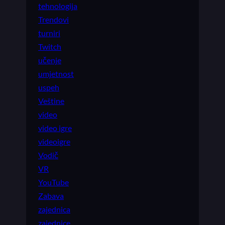
tehnologija
Trendovi
turniri
Twitch
učenje
umjetnost
uspeh
Veštine
video
video igre
videoigre
Vodič
VR
YouTube
Zabava
zajednica
zajednice