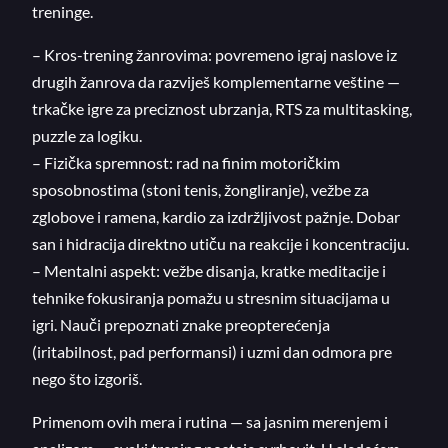
treninge.
– Kros-trening žanrovima: povremeno igraj naslove iz
drugih žanrova da razviješ komplementarne veštine —
trkačke igre za preciznost ubrzanja, RTS za multitasking,
puzzle za logiku.
– Fizička spremnost: rad na finim motoričkim
sposobnostima (stoni tenis, žongliranje), vežbe za
zglobove i ramena, kardio za izdržljivost pažnje. Dobar
san i hidracija direktno utiču na reakcije i koncentraciju.
– Mentalni aspekt: vežbe disanja, kratke meditacije i
tehnike fokusiranja pomažu u stresnim situacijama u
igri. Nauči prepoznati znake preopterećenja
(iritabilnost, pad performansi) i uzmi dan odmora pre
nego što izgoriš.
Primenom ovih mera i rutina — sa jasnim merenjem i