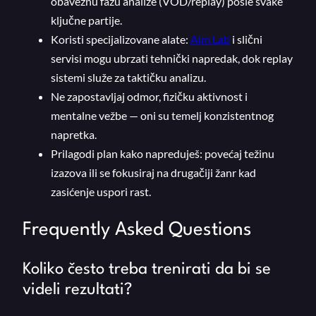
obaveznu fazu analize (VOD/replay) posle svake
ključne partije.
Koristi specijalizovane alate:
Aim Lab
i slični
servisi mogu ubrzati tehnički napredak, dok replay
sistemi služe za taktičku analizu.
Ne zapostavljaj odmor, fizičku aktivnost i
mentalne vežbe — oni su temelj konzistentnog
napretka.
Prilagodi plan kako napreduješ: povećaj težinu
izazova ili se fokusiraj na drugačiji žanr kad
zasićenje uspori rast.
Frequently Asked Questions
Koliko često treba trenirati da bi se
videli rezultati?