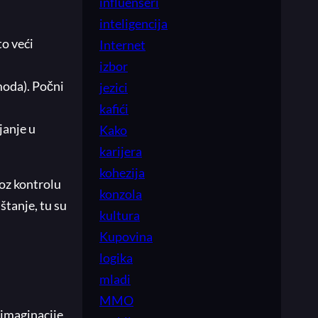
influenseri
inteligencija
to veći
Internet
izbor
moda). Počni
jezici
kafići
janje u
Kako
karijera
kohezija
roz kontrolu
konzola
štanje, tu su
kultura
Kupovina
logika
mladi
MMO
 imaginacije