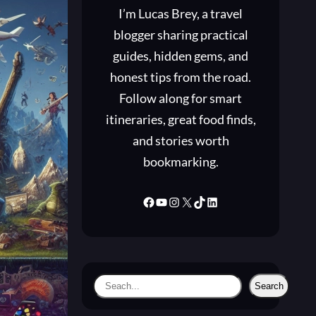
I’m Lucas Brey, a travel
blogger sharing practical
guides, hidden gems, and
honest tips from the road.
Follow along for smart
itineraries, great food finds,
and stories worth
bookmarking.
Facebook
YouTube
Instagram
X
TikTok
LinkedIn
S
Search
e