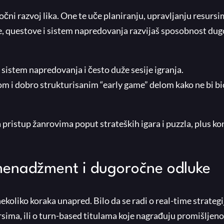
očni razvoj lika. One te uče planiranju, upravljanju resursi
ge, questove i sistem napredovanja razvijaš sposobnost du
 sistem napredovanja i često duže sesije igranja.
om i dobro strukturisanim “early game” delom kako ne bi bi
a pristup žanrovima poput strateških igara i puzzla, plus k
, menadžment i dugoročne odluke
nekoliko koraka unapred. Bilo da se radi o real-time strate
sima, ili o turn-based titulama koje nagrađuju promišljeno