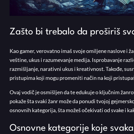
Zašto bi trebalo da proširiš s
Kao gamer, verovatno imaš svoje omiljene naslove i žanr
veštine, ukus i razumevanje medija. Isprobavanje različ
razmišljanje, narativni ukus i kreativnost. Takođe, su
pristupima koji mogu promeniti način na koji pristupa
Ovaj vodič je osmišljen da te edukuje o ključnim žanrovi
pokaže šta svaki žanr može da ponudi tvojoj gejmerskoj
osnovnih kategorija, šta možeš očekivati od svake i kako
Osnovne kategorije koje svaka