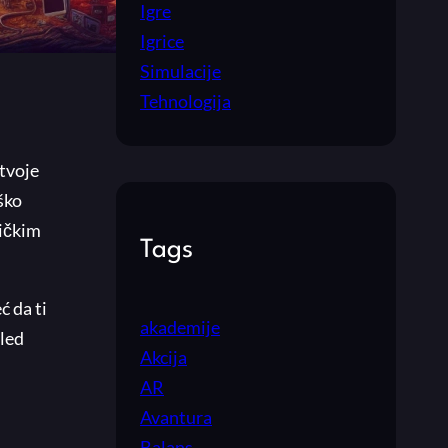
Igre
Igrice
Simulacije
Tehnologija
 tvoje
ško
ničkim
Tags
ć da ti
akademije
gled
Akcija
AR
Avantura
Balans