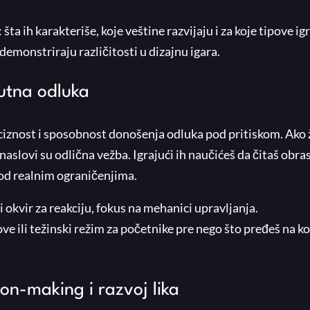
a ih karakteriše, koje veštine razvijaju i za koje tipove ig
 demonstriraju različitosti u dizajnu igara.
nutna odluka
eciznost i sposobnost donošenja odluka pod pritiskom. Ako 
naslovi su odlična vežba. Igrajući ih naučićeš da čitaš obra
pod realnim ograničenjima.
 okvir za reakciju, fokus na mehanici upravljanja.
e ili težinski režim za početnike pre nego što pređeš na k
ion-making i razvoj lika