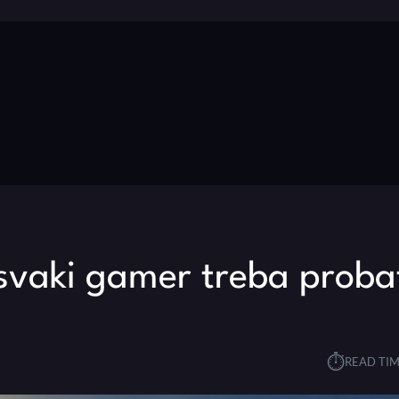
 svaki gamer treba proba
⏱︎
READ TIM