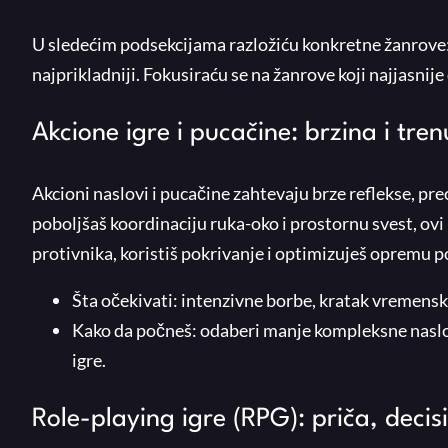
U sledećim podsekcijama razložiću konkretne žanrove: št
najprikladniji. Fokusiraću se na žanrove koji najjasnije
Akcione igre i pucačine: brzina i tre
Akcioni naslovi i pucačine zahtevaju brze reflekse, pr
poboljšaš koordinaciju ruka-oko i prostornu svest, ovi 
protivnika, koristiš pokrivanje i optimizuješ opremu 
Šta očekivati: intenzivne borbe, kratak vremenski
Kako da počneš: odaberi manje kompleksne naslov
igre.
Role-playing igre (RPG): priča, decis