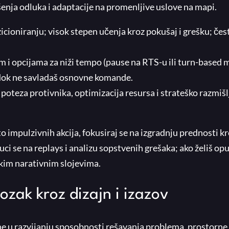
enja odluka i adaptacije na promenljive uslove na mapi.
icioniranju; visok stepen učenja kroz pokušaj i grešku; čes
om i opcijama za niži tempo (pause na RTS-u ili turn-based 
dok ne savladaš osnovne komande.
 poteza protivnika, optimizacija resursa i strateško razmišl
 impulzivnih akcija, fokusiraj se na izgradnju prednosti k
buci se na replays i analizu sopstvenih grešaka; ako želiš opu
okim narativnim slojevima.
mozak kroz dizajn i izazov
sne u razvijanju sposobnosti rešavanja problema, prostorne