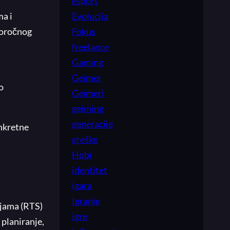
esport
ma i
Evolucija
goročnog
Fokus
freelance
Gaming
Gejmer
o
Gejmeri
gejming
generacije
onkretne
greške
Hobi
identitet
igara
Igranje
gijama (RTS)
igre
 planiranje,