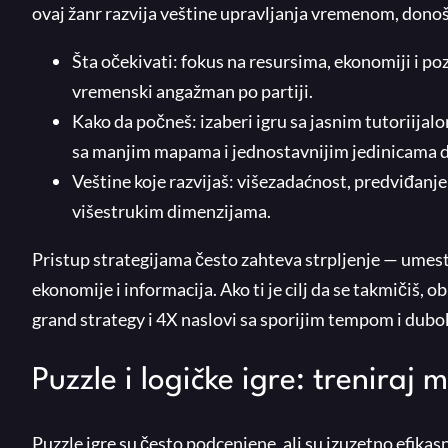
ovaj žanr razvija veštine upravljanja vremenom, donoš
Šta očekivati: fokus na resursima, ekonomiji i poz
vremenski angažman po partiji.
Kako da počneš: izaberi igru sa jasnim tutoriijal
sa manjim mapama i jednostavnijim jedinicama 
Veštine koje razvijaš: višezadaćnost, predviđanje
višestrukim dimenzijama.
Pristup strategijama često zahteva strpljenje — umesto
ekonomije i informacija. Ako ti je cilj da se takmičiš, o
grand strategy i 4X naslovi sa sporijim tempom i dub
Puzzle i logičke igre: treniraj 
Puzzle igre su često podcenjene, ali su izuzetno efika