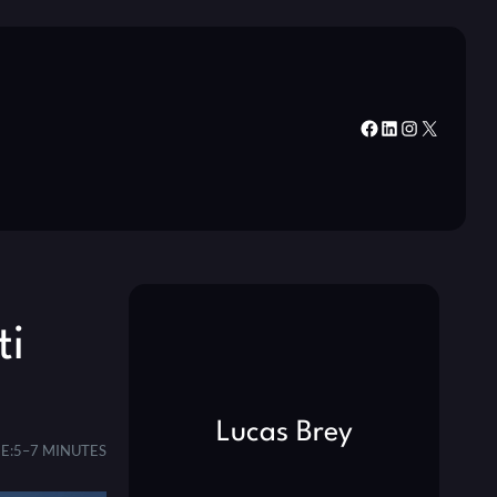
Facebook
LinkedIn
Instagram
X
ti
Lucas Brey
E:
5–7 MINUTES