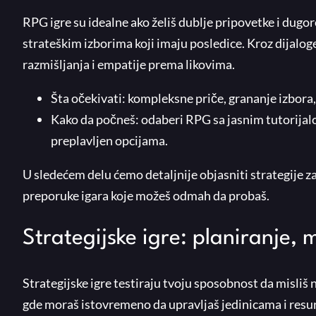
RPG igre su idealne ako želiš dublje pripovetke i dugor
strateškim izborima koji imaju posledice. Kroz dijalo
razmišljanja i empatije prema likovima.
Šta očekivati: kompleksne priče, grananje izbora,
Kako da počneš: odaberi RPG sa jasnim tutorijal
preplavljen opcijama.
U sledećem delu ćemo detaljnije objasniti strategije z
preporuke igara koje možeš odmah da probaš.
Strategijske igre: planiranje
Strategijske igre testiraju tvoju sposobnost da misliš 
gde moraš istovremeno da upravljaš jedinicama i resur