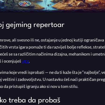
voj gejming repertoar
ove, ali svesno ili ne, ostajanje u jednoj kutiji ograničava
itih vrsta igara pomaže ti da razviješ bolje reflekse, strate
srećeš se sa različitim načinima dizajna, mehanikom i umet
š i ocenjuješ
igre
.
ma koje vredi isprobati — ne da ti kaže šta je “najbolje”, ve
 veštini i zadovoljstvu. U nastavku ćeš naći praktičan pre
 da pristupiš igranju ako si nov u tom stilu.
ko treba da probaš