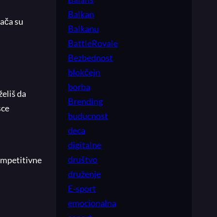
Balkan
rača su
Balkanu
BattleRoyale
Bezbednost
blokčejn
borba
želiš da
Brending
sce
buducnost
deca
digitalne
društvo
ompetitivne
druženje
E-sport
emocionalna