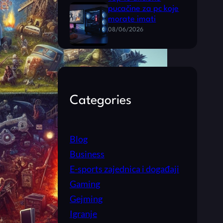
pucačine za pc koje
morate imati
08/06/2026
Categories
Blog
Business
E-sports zajednica i događaji
Gaming
Gejming
Igranje