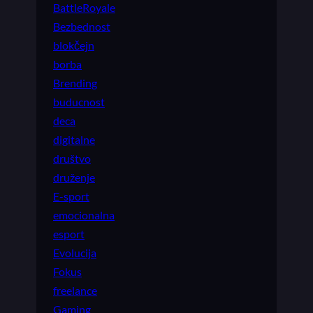
BattleRoyale
Bezbednost
blokčejn
borba
Brending
buducnost
deca
digitalne
društvo
druženje
E-sport
emocionalna
esport
Evolucija
Fokus
freelance
Gaming