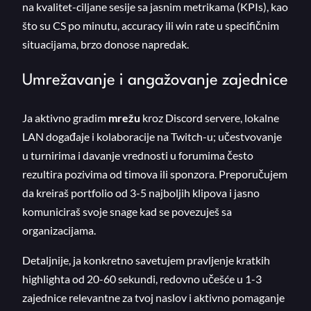
na kvalitet-ciljane sesije sa jasnim metrikama (KPIs), kao
što su CS po minutu, accuracy ili win rate u specifičnim
situacijama, brzo donose napredak.
Umrežavanje i angažovanje zajednice
Ja aktivno gradim
mrežu
kroz Discord servere, lokalne
LAN događaje i kolaboracije na Twitch-u; učestvovanje
u turnirima i davanje vrednosti u forumima često
rezultira pozivima od timova ili sponzora. Preporučujem
da kreiraš portfolio od 3-5 najboljih klipova i jasno
komuniciraš svoje snage kad se povezuješ sa
organizacijama.
Detaljnije, ja konkretno savetujem pravljenje kratkih
highlighta od 20-60 sekundi, redovno učešće u 1-3
zajednice relevantne za tvoj naslov i aktivno pomaganje