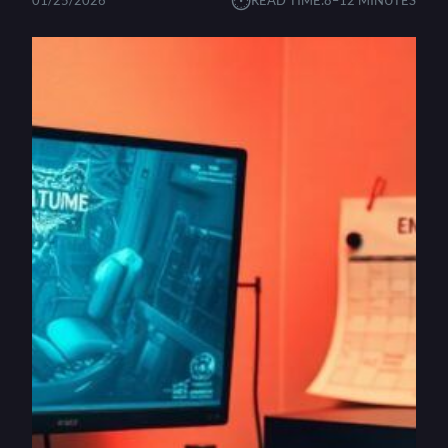
⏱︎
01/25/2026
READ TIME:
8–12 MINUTES