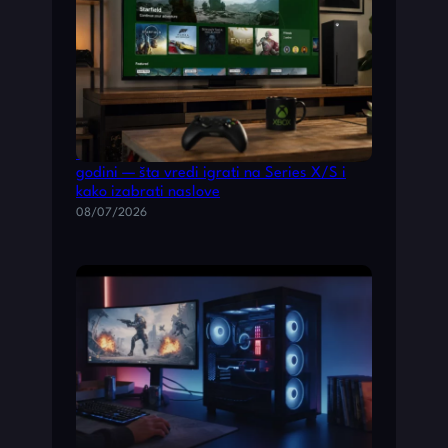
Vodič kroz najbolje Xbox igre u 2026.
godini — šta vredi igrati na Series X/S i
kako izabrati naslove
08/07/2026