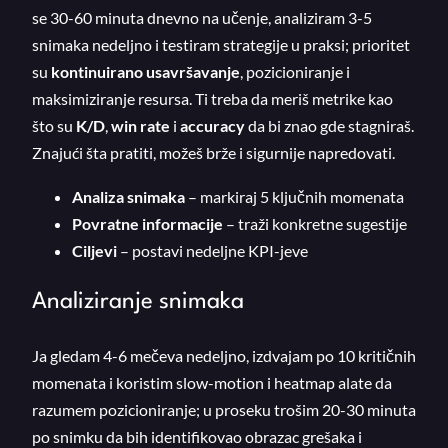
se 30-60 minuta dnevno na učenje, analiziram 3-5
snimaka nedeljno i testiram strategije u praksi; prioritet
su
kontinuirano usavršavanje
, pozicioniranje i
maksimiziranje resursa. Ti treba da meriš metrike kao
što su
K/D
,
win rate
i
accuracy
da bi znao gde stagniraš.
Znajući šta pratiti, možeš brže i sigurnije napredovati.
Analiza snimaka
– markiraj 5 ključnih momenata
Povratne informacije
– traži konkretne sugestije
Ciljevi
– postavi nedeljne KPI-jeve
Analiziranje snimaka
Ja gledam 4-6 mečeva nedeljno, izdvajam po 10 kritičnih
momenata i koristim slow-motion i heatmap alate da
razumem pozicioniranje; u proseku trošim 20-30 minuta
po snimku da bih identifikovao obrazac grešaka i