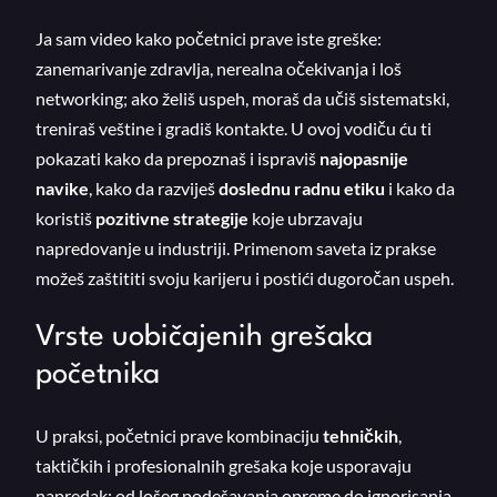
Ja sam video kako početnici prave iste greške:
zanemarivanje zdravlja, nerealna očekivanja i loš
networking; ako želiš uspeh, moraš da učiš sistematski,
treniraš veštine i gradiš kontakte. U ovoj vodiču ću ti
pokazati kako da prepoznaš i ispraviš
najopasnije
navike
, kako da razviješ
doslednu radnu etiku
i kako da
koristiš
pozitivne strategije
koje ubrzavaju
napredovanje u industriji. Primenom saveta iz prakse
možeš zaštititi svoju karijeru i postići dugoročan uspeh.
Vrste uobičajenih grešaka
početnika
U praksi, početnici prave kombinaciju
tehničkih
,
taktičkih i profesionalnih grešaka koje usporavaju
napredak: od lošeg podešavanja opreme do ignorisanja