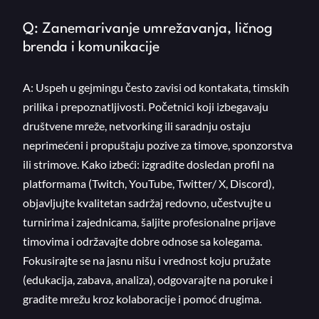
Q: Zanemarivanje umrežavanja, ličnog
brenda i komunikacije
A: Uspeh u gejmingu često zavisi od kontakata, timskih
prilika i prepoznatljivosti. Početnici koji izbegavaju
društvene mreže, netvorking ili saradnju ostaju
neprimećeni i propuštaju pozive za timove, sponzorstva
ili strimove. Kako izbeći: izgradite dosledan profil na
platformama (Twitch, YouTube, Twitter/ X, Discord),
objavljujte kvalitetan sadržaj redovno, učestvujte u
turnirima i zajednicama, šaljite profesionalne prijave
timovima i održavajte dobre odnose sa kolegama.
Fokusirajte se na jasnu nišu i vrednost koju pružate
(edukacija, zabava, analiza), odgovarajte na poruke i
gradite mrežu kroz kolaboracije i pomoć drugima.