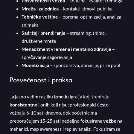
Posvećenost
i
vežba
– količina i kvalitet treninga
Mreža
i
zajednica
– kontakti, timovi, publika
Tehničke veštine
– oprema, optimizacija, analiza
snimaka
Sadržaj
i
brendiranje
– streaming, snimci,
društvene mreže
Menadžment vremena
i
mentalno zdravlje
–
sprečavanje sagorevanja
Monetizacija
– sponzorstva, donacije, prize pool
Posvećenost i praksa
Ja jasno vidim razliku između igrača koji treniraju
konsistentno
i onih koji nisu; profesionalci često
vežbaju 6-10 sati dnevno, dok početnicima
preporučujem 15-25 sati nedeljno fokusirane
vežbe
na
mehanici, map awareness i replay analizi. Fokusiram se