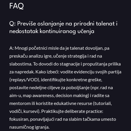
FAQ
Q: Previše oslanjanje na prirodni talenat i
nedostatak kontinuiranog učenja
A: Mnogi početnici misle da je talenat dovoljan, pa
preskaču analizu igre, učenje strategija i rad na
slabostima. To dovodi do stagnacije i propuštanja prilika
za napredak. Kako izbeći: vodite evidenciju svojih partija
(replays/VOD), identifikujte konkretne greške,
postavite nedeljne ciljeve za poboljšanje (npr. rad na
aim-u, map awareness, decision making) i radite sa
mentorom ili koristite edukativne resurse (tutoriali,
vodiči, kursevi). Praktikujte deliberate practice:
fokusiran, ponavljajući rad na slabim tačkama umesto
nasumičnog igranja.