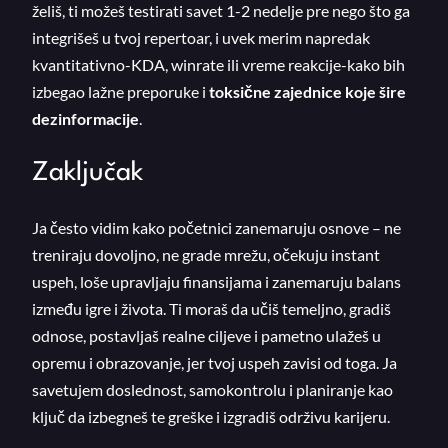
želiš, ti možeš testirati savet 1-2 nedelje pre nego što ga
integrišeš u tvoj repertoar, i uvek merim napredak
kvantitativno-KDA, winrate ili vreme reakcije-kako bih
izbegao lažne preporuke i
toksične zajednice koje šire
dezinformacije
.
Zaključak
Ja često vidim kako početnici zanemaruju osnove – ne
treniraju dovoljno, ne grade mrežu, očekuju instant
uspeh, loše upravljaju finansijama i zanemaruju balans
između igre i života. Ti moraš da učiš temeljno, gradiš
odnose, postavljaš realne ciljeve i pametno ulažeš u
opremu i obrazovanje, jer tvoj uspeh zavisi od toga. Ja
savetujem doslednost, samokontrolu i planiranje kao
ključ da izbegneš te greške i izgradiš održivu karijeru.