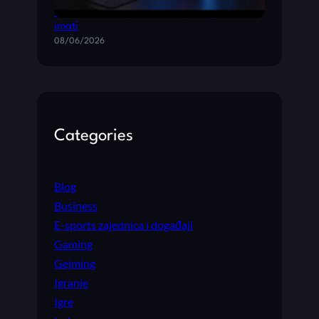
Top 10 akcione pucačine za pc koje morate
imati
08/06/2026
Categories
Blog
Business
E-sports zajednica i događaji
Gaming
Gejming
Igranje
Igre