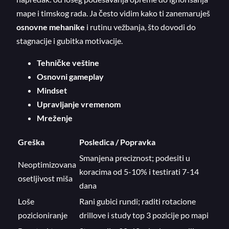
mape i timskog rada. Ja često vidim kako ti zanemaruješ
osnovne mehanike
i rutinu vežbanja, što dovodi do
stagnacije i gubitka motivacije.
Tehničke veštine
Osnovni gameplay
Mindset
Upravljanje vremenom
Mreženje
Greška
Posledica / Popravka
Smanjena preciznost; podesiti u
Neoptimizovana
koracima od 5-10% i testirati 7-14
osetljivost miša
dana
Loše
Rani gubici rundi; raditi rotacione
pozicioniranje
drillove i study top 3 pozicije po mapi