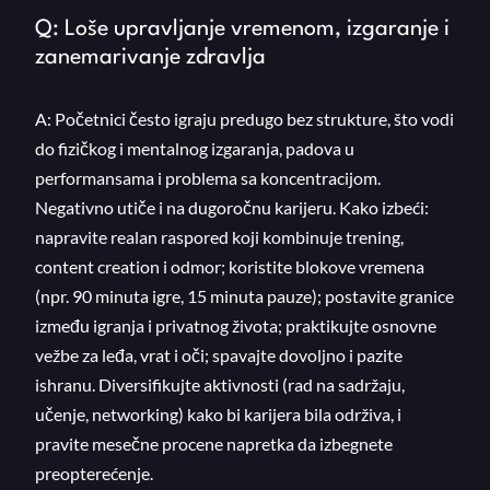
Q: Loše upravljanje vremenom, izgaranje i
zanemarivanje zdravlja
A: Početnici često igraju predugo bez strukture, što vodi
do fizičkog i mentalnog izgaranja, padova u
performansama i problema sa koncentracijom.
Negativno utiče i na dugoročnu karijeru. Kako izbeći:
napravite realan raspored koji kombinuje trening,
content creation i odmor; koristite blokove vremena
(npr. 90 minuta igre, 15 minuta pauze); postavite granice
između igranja i privatnog života; praktikujte osnovne
vežbe za leđa, vrat i oči; spavajte dovoljno i pazite
ishranu. Diversifikujte aktivnosti (rad na sadržaju,
učenje, networking) kako bi karijera bila održiva, i
pravite mesečne procene napretka da izbegnete
preopterećenje.