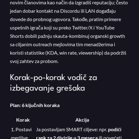
novim članovima kao način da izgradiš reputaciju; često
jedan dobar kontakt na Discordu ili LAN događaju
dovede do probnog ugovora. Takođe, pratim primere
uspešnih igrača koji su preko Twitter/X i YouTube
Shorts dobili pažnju skauta-kombinuj organski growth
sa ciljanim outreach mejlovima tim menadžerima i
koristi statistike (KDA, win rate, viewership) da podržiš
svoj zahtev za probom.
Korak-po-korak vodič za
izbegavanje grešaka
Plan: 6 ključnih koraka
Korak
Akcija
1. Postavi
Ja postavljam SMART ciljeve: npr.
podići
merljive
rank za 2 divizije u 3 meseca
ili povećati