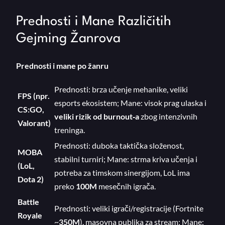
Prednosti i Mane Različitih
Gejming Žanrova
Prednosti i mane po žanru
Prednosti: brza učenje mehanike, veliki
FPS (npr.
esports ekosistem; Mane: visok prag ulaska i
CS:GO,
veliki rizik od burnout‑a
zbog intenzivnih
Valorant)
treninga.
Prednosti: duboka taktička složenost,
MOBA
stabilni turniri; Mane: strma kriva učenja i
(LoL,
potreba za timskom sinergijom, LoL ima
Dota 2)
preko
100M
mesečnih igrača.
Battle
Prednosti: veliki igrači/registracije (Fortnite
Royale
~
350M
), masovna publika za stream; Mane: