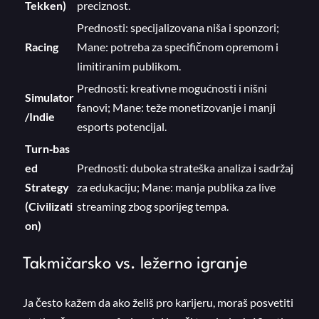
Tekken)
preciznost.
Prednosti: specijalizovana niša i sponzori;
Racing
Mane: potreba za specifičnom opremom i
limitiranim publikom.
Prednosti: kreativne mogućnosti i nišni
Simulator
fanovi; Mane: teže monetizovanje i manji
/Indie
esports potencijal.
Turn‑bas
ed
Prednosti: duboka strateška analiza i sadržaj
Strategy
za edukaciju; Mane: manja publika za live
(Civilizati
streaming zbog sporijeg tempa.
on)
Takmičarsko vs. ležerno igranje
Ja često kažem da ako želiš pro karijeru, moraš posvetiti