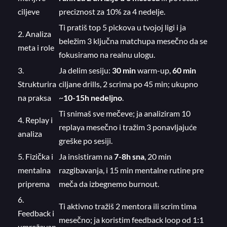
ciljeve
preciznost za 10% za 4 nedelje.
Ti pratiš top 5 pickova u tvojoj ligi i ja
2. Analiza
beležim 3 ključna matchupa mesečno da se
meta i role
fokusiramo na realnu ulogu.
3.
Ja delim sesiju:
30 min
warm-up,
60 min
Strukturira
ciljane drills, 2 scrima po 45 min; ukupno
na praksa
~
10-15h nedeljno
.
Ti snimaš sve mečeve; ja analiziram 10
4. Replay i
replaya mesečno i tražim 3 ponavljajuće
analiza
greške po sesiji.
5. Fizička i
Ja insistiram na
7-8h sna
, 20 min
mentalna
razgibavanja, i 15 min mentalne rutine pre
priprema
meča da izbegnemo burnout.
6.
Ti aktivno tražiš 2 mentora ili scrim tima
Feedback i
mesečno; ja koristim feedback loop od 1:1
umrežavan