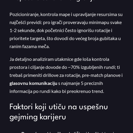
Pozicioniranje, kontrola mape i upravljanje resursima su
najčešći previdi: pro igrači proveravaju minimapu svake
1-2 sekunde, dok početnici često ignorišu rotacije i
prioritete targeta, što dovodi do većeg broja gubitaka u
ranim fazama meča.
Ja detaljno analiziram utakmice gde loša kontrola
prostora i ciljanje dovode do ~70% izgubljenih rundi; ti
trebaš primeniti drillove za rotacije, pre-match planove i
glasovnu komunikaciju
s najmanje 5 preciznih
informacija po rundi kako bi preokrenuo trend.
Faktori koji utiču na uspešnu
gejming karijeru