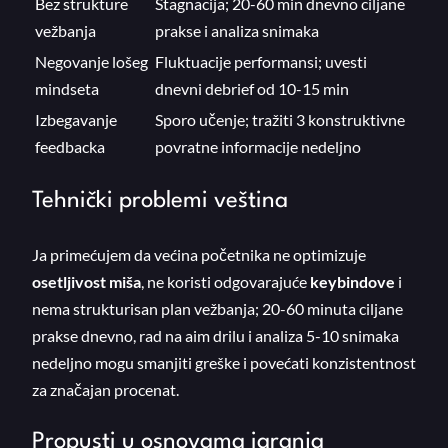
Bez strukture
Stagnacija; 20-60 min dnevno ciljane
vežbanja
prakse i analiza snimaka
Negovanje lošeg
Fluktuacije performansi; uvesti
mindseta
dnevni debrief od 10-15 min
Izbegavanje
Sporo učenje; tražiti 3 konstruktivne
feedbacka
povratne informacije nedeljno
Tehnički problemi veština
Ja primećujem da većina početnika ne optimizuje
osetljivost miša
, ne koristi odgovarajuće
keybindove
i
nema strukturisan plan vežbanja; 20-60 minuta ciljane
prakse dnevno, rad na aim drilu i analiza 5-10 snimaka
nedeljno mogu smanjiti greške i povećati konzistentnost
za značajan procenat.
Propusti u osnovama igranja