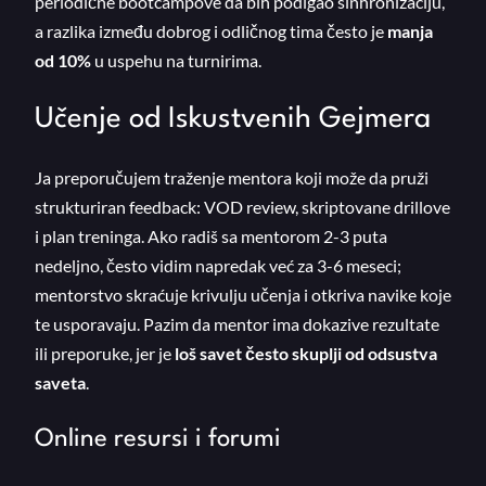
periodične bootcampove da bih podigao sinhronizaciju,
a razlika između dobrog i odličnog tima često je
manja
od 10%
u uspehu na turnirima.
Učenje od Iskustvenih Gejmera
Ja preporučujem traženje mentora koji može da pruži
strukturiran feedback: VOD review, skriptovane drillove
i plan treninga. Ako radiš sa mentorom 2-3 puta
nedeljno, često vidim napredak već za 3-6 meseci;
mentorstvo skraćuje krivulju učenja i otkriva navike koje
te usporavaju. Pazim da mentor ima dokazive rezultate
ili preporuke, jer je
loš savet često skuplji od odsustva
saveta
.
Online resursi i forumi