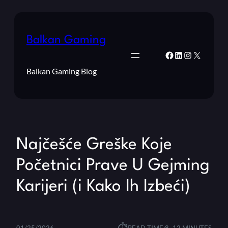
Balkan Gaming
Facebook
LinkedIn
Instagram
X
Balkan Gaming Blog
Najčešće Greške Koje
Početnici Prave U Gejming
Karijeri (i Kako Ih Izbeći)