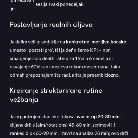
sesija svaki ponedeljak.
je
Postavljanje realnih ciljeva
Ja delim velike ambicije na
konkretne, merljive korake
:
umesto “postati pro”, ti i ja definišemo KPI – npr.
smanjenje solo death rate-a za 15% u 6 nedelja ili
osvajanje 60% rank mečeva tokom mesec dana; tako
odmah prepoznajem šta radi, a šta je preambiciozno.
Kreiranje strukturirane rutine
vežbanja
Ja organizujem dan oko fokusa:
warm-up 20-30 min
,
ciljane drills (aim/rotations) 45-60 min, scrimovi ili
ranked blok 60-90 min, i završna analiza 20 min; ovo drži