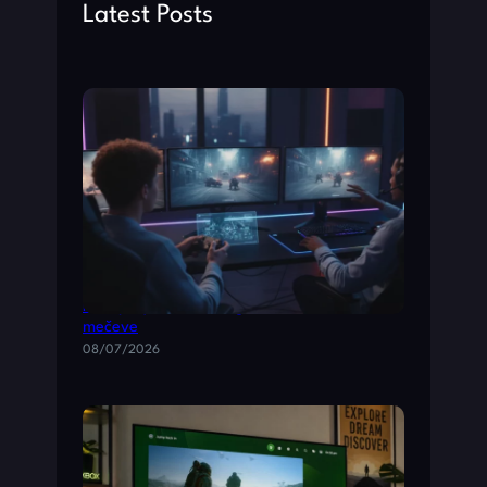
h
Latest Posts
Multiplayer akcione igre za brze timske
mečeve
08/07/2026