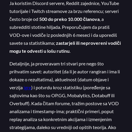
Ja koristim Discord servere, Reddit zajednice, YouTube
tutorijale i Twitch streamove za brzu referencu; serveri
često broje od
500 do preko 10.000 članova
, a
subredditi stotine hiljada. Preporučujem da pratiš
VOD-ove i vodiče iz poslednjih 6 meseci i da uporediš
savete sa statistikama;
zastarjeli ili neprovereni vodiči
mogu te odvesti u lošu rutinu
.
Detaljnije, ja proveravam tri stvari pre nego što
prihvatim savet: autoritet (da li je autor rangiran i ima li
dokaze o rezultatima), aktuelnost (datum objave i
verzija
igre
) i potvrdu kroz statistiku (poređenje sa
sajtovima kao što su OP.GG, Mobalytics, Dotabuff ili
Overbuff). Kada čitam forume, tražim postove sa VOD
analizama i timestamp-ima; praktični primeri, poput
replay analiza sa konkretnim akcijama i izmenjenim
strategijama, daleko su vredniji od opštih teorija. Ako