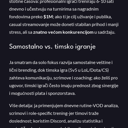
stotine časova: profesionalni igrači treniraju 6-10 sati
dnevno i učestvuju na turnirima sa nagradnim
fondovima preko
$1M
; ako ti je cilj uživanje i publika,
casual streamovanje može doneti stabilan prihod i manji
stress, ali sa
znatno većom konkurencijom
u sadržaju.
Samostalno vs. timsko igranje
Ja smatram da solo fokus razvija samostalne veštine i
lični brending, dok timska igra (5v5 u LoL/Dota/CS)
zahteva komunikaciju, scrimove i coaching; ako želiš pro
ugovor, timski igrači često imaju prednost zbog sinergije
i mogućnosti plata i sponzorstava.
Više detalja: ja primenjujem dnevne rutine-VOD analiza,
scrimovi i role‑specific trening-jer timovi traže
doslednost; koristim Discord, analizu statistika i