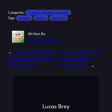
Categories:
E-sports zajednica i događaji
Tags:
gejming
greške
početnici
Written By:
Alexander Stewart
←
Od Hobija Do Profesije:
Kako Balansirati Između
Kako Izgraditi Dugoročnu
Gejming Karijere I
Gejming Karijeru?
Privatnog života?
→
Lucas Brey