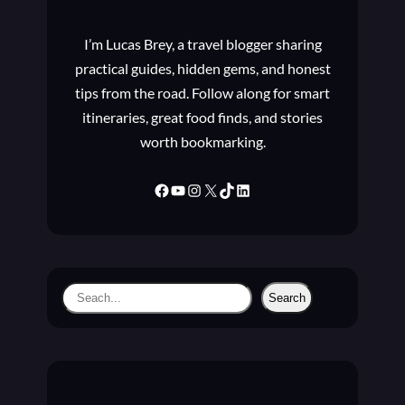
I’m Lucas Brey, a travel blogger sharing
practical guides, hidden gems, and honest
tips from the road. Follow along for smart
itineraries, great food finds, and stories
worth bookmarking.
Facebook
YouTube
Instagram
X
TikTok
LinkedIn
S
Search
e
a
r
c