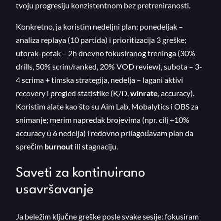
tvoju progresiju konzistentnom bez pretreniranosti.
Konkretno, ja koristim nedeljni plan: ponedeljak –
analiza replaya (10 partida) i prioritizacija 3 greške;
utorak-petak – 2h dnevno fokusiranog treninga (30%
drills, 50% scrim/ranked, 20% VOD review), subota – 3-
4 scrima + timska strategija, nedelja – lagani aktivi
recovery i pregled statistike (K/D,
winrate
, accuracy).
Koristim alate kao što su Aim Lab, Mobalytics i OBS za
snimanje; merim napredak brojevima (npr. cilj +10%
accuracy u 6 nedelja) i redovno prilagođavam plan da
sprečim
burnout
ili stagnaciju.
Saveti za kontinuirano
usavršavanje
Ja beležim ključne greške posle svake sesije: fokusiram