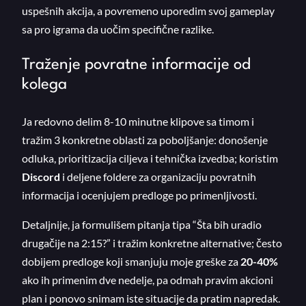
uspešnih akcija, a povremeno uporedim svoj gameplay
sa pro igrama da uočim specifične razlike.
Traženje povratne informacije od
kolega
Ja redovno delim 8-10 minutne klipove sa timom i
tražim 3 konkretne oblasti za poboljšanje: donošenje
odluka, prioritizacija ciljeva i tehnička izvedba; koristim
Discord
i deljene foldere za organizaciju povratnih
informacija i ocenjujem predloge po primenljivosti.
Detaljnije, ja formulišem pitanja tipa “Šta bih uradio
drugačije na 2:15?” i tražim konkretne alternative; često
dobijem predloge koji smanjuju moje greške za
20-40%
ako ih primenim dve nedelje, pa odmah pravim akcioni
plan i ponovo snimam iste situacije da pratim napredak.