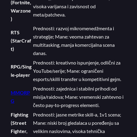
(Fortnite,
visoka varijansa i zavisnost od
Warzone
meta/patcheva.
)
Prednosti: razvoj mikromenedžmenta i
RTS
strategije; Mane: veoma zahtevan za
(StarCraf
multitasking, manja komercijalna scena
t)
danas.
Prednosti: kreativno ispunjenje, odlični za
RPG/Sing
YouTube/seriјe; Mane: ograničeni
le‑player
esports/skilli transfer u kompetitivni gejm.
Prednosti: zajednica i stabilni prihodi od
MMORP
misija/raidova; Mane: vremenski zahtevno i
G
često pay‑to‑progress elementi.
Fighting
Prednosti: jasne metrike skill‑a, 1v1 scena;
(Street
Mane: niski broj gledalaca u poređenju sa
Fighter,
velikim naslovima, visoka tehnička