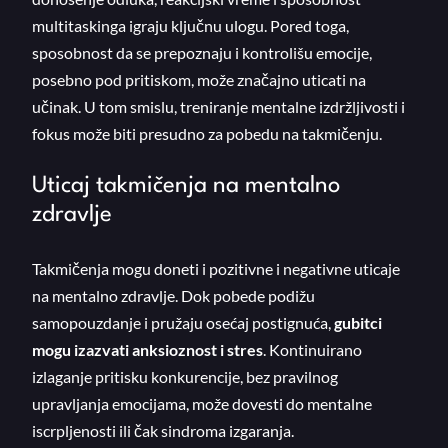
multitaskinga igraju ključnu ulogu. Pored toga,
sposobnost da se prepoznaju i kontrolišu emocije,
posebno pod pritiskom, može značajno uticati na
učinak. U tom smislu, treniranje mentalne izdržljivosti i
fokus može biti presudno za pobedu na takmičenju.
Uticaj takmičenja na mentalno
zdravlje
Takmičenja mogu doneti i pozitivne i negativne uticaje
na mentalno zdravlje. Dok pobede podižu
samopouzdanje i pružaju osećaj postignuća,
gubitci
mogu izazvati anksioznost i stres
. Kontinuirano
izlaganje pritisku konkurencije, bez pravilnog
upravljanja emocijama, može dovesti do mentalne
iscrpljenosti ili čak sindroma izgaranja.