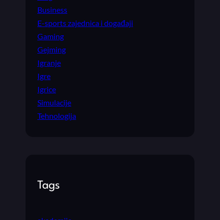
Business
E-sports zajednica i događaji
Gaming
Gejming
Igranje
Igre
Igrice
Simulacije
Tehnologija
Tags