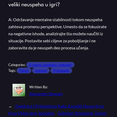
veliki neuspeha u igri?
A: Održavanje mentalne stabilnosti tokom neuspeha
zahteva promenu perspektive. Umesto da se fokusirate
na negativne ishode, analizirajte šta možete naučiti iz
situacije. Postavite sebi ciljeve za poboljšanje i ne
zaboravite da je neuspeh deo procesa učenja.
Categories:
E-sports zajednica i događaji
Tags:
Fokus
gejming
Psihologija
Written By:
Alexander Stewart
←
Zajednica I Prijateljstva
Kako Zaraditi Novac Kroz
Kroz Video Igre: Socijalna
Gejming: Streaming, Turniri