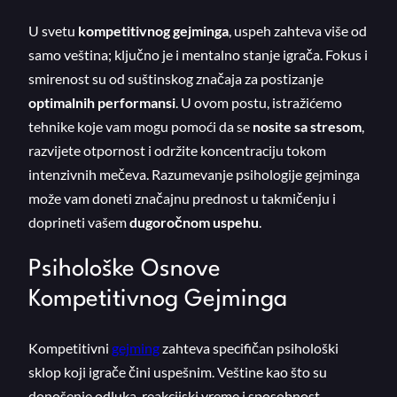
U svetu
kompetitivnog gejminga
, uspeh zahteva više od
samo veština; ključno je i mentalno stanje igrača. Fokus i
smirenost su od suštinskog značaja za postizanje
optimalnih performansi
. U ovom postu, istražićemo
tehnike koje vam mogu pomoći da se
nosite sa stresom
,
razvijete otpornost i održite koncentraciju tokom
intenzivnih mečeva. Razumevanje psihologije gejminga
može vam doneti značajnu prednost u takmičenju i
doprineti vašem
dugoročnom uspehu
.
Psihološke Osnove
Kompetitivnog Gejminga
Kompetitivni
gejming
zahteva specifičan psihološki
sklop koji igrače čini uspešnim. Veštine kao što su
donošenje odluka, reakcijski vreme i sposobnost