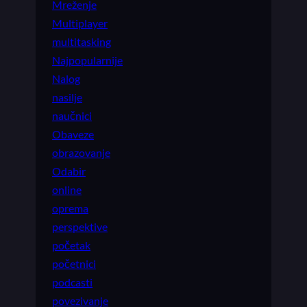
Mreženje
Multiplayer
multitasking
Najpopularnije
Nalog
nasilje
naučnici
Obaveze
obrazovanje
Odabir
online
oprema
perspektive
početak
početnici
podcasti
povezivanje