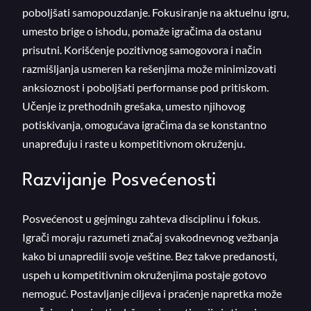
poboljšati samopouzdanje. Fokusiranje na aktuelnu igru,
umesto brige o ishodu, pomaže igračima da ostanu
prisutni. Korišćenje pozitivnog samogovora i način
razmišljanja usmeren ka rešenjima može minimizovati
anksioznost i poboljšati performanse pod pritiskom.
Učenje iz prethodnih grešaka, umesto njihovog
potiskivanja, omogućava igračima da se konstantno
unapređuju i raste u kompetitivnom okruženju.
Razvijanje Posvećenosti
Posvećenost u gejmingu zahteva disciplinu i fokus.
Igrači moraju razumeti značaj svakodnevnog vežbanja
kako bi unapredili svoje veštine. Bez takve predanosti,
uspeh u kompetitivnim okruženjima postaje gotovo
nemoguć. Postavljanje ciljeva i praćenje napretka može