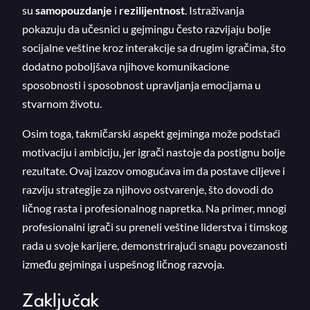
su
samopouzdanje
i
rezilijentnost
. Istraživanja
pokazuju da učesnici u gejmingu često razvijaju bolje
socijalne veštine kroz interakcije sa drugim igračima, što
dodatno poboljšava njihove komunikacione
sposobnosti i sposobnost upravljanja emocijama u
stvarnom životu.
Osim toga, takmičarski aspekt gejminga može podstaći
motivaciju i ambiciju, jer igrači nastoje da postignu bolje
rezultate. Ovaj izazov omogućava im da postave ciljeve i
razviju strategije za njihovo ostvarenje, što dovodi do
ličnog rasta i profesionalnog napretka. Na primer, mnogi
profesionalni igrači su preneli veštine liderstva i timskog
rada u svoje karijere, demonstrirajući snagu povezanosti
između gejminga i uspešnog ličnog razvoja.
Zaključak