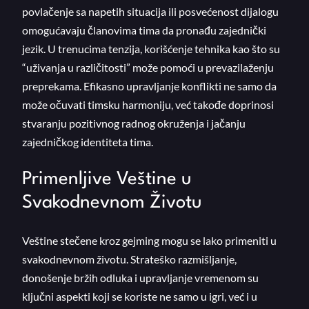
povlačenje sa napetih situacija ili posvećenost dijalogu
omogućavaju članovima tima da pronađu zajednički
jezik. U trenucima tenzija, korišćenje tehnika kao što su
“uživanja u različitosti” može pomoći u prevazilaženju
preprekama. Efikasno upravljanje konflikti ne samo da
može očuvati timsku harmoniju, već takođe doprinosi
stvaranju pozitivnog radnog okruženja i jačanju
zajedničkog identiteta tima.
Primenljive Veštine u
Svakodnevnom Životu
Veštine stečene kroz gejming mogu se lako primeniti u
svakodnevnom životu. Strateško razmišljanje,
donošenje bržih odluka i upravljanje vremenom su
ključni aspekti koji se koriste ne samo u igri, već i u