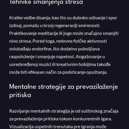
Tehnike smanjenja stresa
Kratke vežbe disanja, kao što su duboko udisanje i spor
izdisaj, pomažu u brzoj regeneraciji smirenosti.
Praktikovanje meditacije ili joge može značajno smanjiti
nivo stresa. Pored toga, redovne fizičke aktivnosti
oslobađaju endorfine, što dodatno poboljšava
raspoloženje i smanjuje napetost. Angažovanje u
usredsređenoj muzici ili kreativnim hobijima takođe
može biti efikasan način za podsticanje opuštanja.
Mentalne strategije za prevazilaženje
pritiska
Razvijanje mentalnih strategija je od suštinskog značaja
za prevazilaženje pritiska tokom konkurentnih igara.
Vizualizacija uspešnih trenutaka pre igranja može