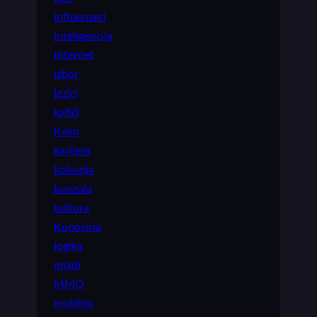
influenseri
inteligencija
Internet
izbor
jezici
kafići
Kako
karijera
kohezija
konzola
kultura
Kupovina
logika
mladi
MMO
mobilno