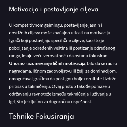
Motivacija i postavljanje ciljeva
U kompetitivnom gejmingu, postavljanje jasnih i
dostižnih ciljeva može značajno uticati na motivaciju.
Igrači koji postavljaju specifične ciljeve, kao što je
poboljšanje određenih veština ili postizanje određenog
ranga, imaju veću verovatnoću da ostanu fokusirani.
Unosno razumevanje ličnih motivacija
, bilo da se radi o
nagradama, ličnom zadovoljstvu ili želji za dominacijom,
omogućava igračima da postignu bolje rezultate i izdrže
pritisak u takmičenju. Ovaj pristup takođe pomaže u
održavanju ravnoteže između takmičenja i uživanja u
igri, što je ključno za dugoročnu uspešnost.
Tehnike Fokusiranja