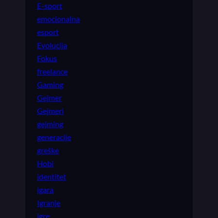
E-sport
emocionalna
esport
Evolucija
Fokus
freelance
Gaming
Gejmer
Gejmeri
gejming
generacije
greške
Hobi
identitet
igara
Igranje
igre