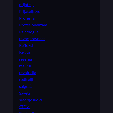
prijatelji
Prijateljstvo
Profesija
Profesionalizam
Psihologija
ravnopravnost
Refleksi
Region
rešenja
resursi
revolucija
roditelji
saigrači
Saveti
srednjoškolci
STEM