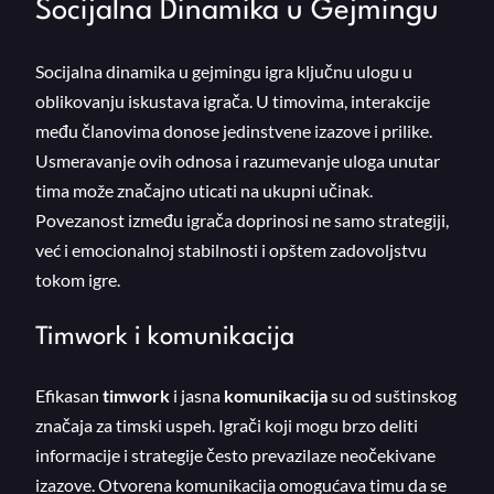
Socijalna Dinamika u Gejmingu
Socijalna dinamika u gejmingu igra ključnu ulogu u
oblikovanju iskustava igrača. U timovima, interakcije
među članovima donose jedinstvene izazove i prilike.
Usmeravanje ovih odnosa i razumevanje uloga unutar
tima može značajno uticati na ukupni učinak.
Povezanost između igrača doprinosi ne samo strategiji,
već i emocionalnoj stabilnosti i opštem zadovoljstvu
tokom igre.
Timwork i komunikacija
Efikasan
timwork
i jasna
komunikacija
su od suštinskog
značaja za timski uspeh. Igrači koji mogu brzo deliti
informacije i strategije često prevazilaze neočekivane
izazove. Otvorena komunikacija omogućava timu da se