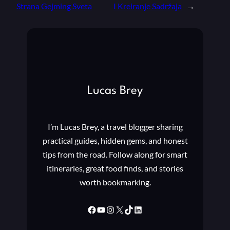
Strana Gejming Sveta
I Kreiranje Sadržaja
→
Lucas Brey
I’m Lucas Brey, a travel blogger sharing
practical guides, hidden gems, and honest
tips from the road. Follow along for smart
itineraries, great food finds, and stories
worth bookmarking.
Facebook
YouTube
Instagram
X
TikTok
LinkedIn