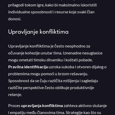
prilagodi tokom igre, kako bi maksimalno iskoristili
individualne sposobnosti i resurse koje svaki član
donosi.
Upravljanje konfliktima
Upravljanje konfliktima je često neophodno za
očuvanje kohezije unutar tima. Iznenadne nesuglasice
mogu ometati timsku dinamiku i koštati pobede.
Pravilna identifikacija
uzroka sukoba i otvoren dijalog o
problemima mogu pomoći u brzom rešavanju.
Sposobnost da se čuju različita mišljenja i sagledaju
različite perspektive često oblikuje produktivnije
rešenje.
Proces
upravljanja konfliktima
zahteva aktivno slušanje
i empatiju među članovima tima. Strategije kao što su