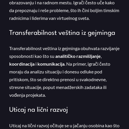
obrazovanju i na radnom mestu. Igrači često uče kako
da prepoznaju i reše probleme, što ih čini boljim timskim
radnicima i liderima van virtuelnog sveta.
Transferabilnost veština iz gejminga
Transferabilnost veština iz gejminga obuhvata razvijanje
sposobnosti kao što su
analitičko razmišljanje
,
koordinacija
i
komunikacija
. Na primer, igrači često
moraju da analizu situaciju i donesu odluke pod
pritiskom, što se direktno prenosi u svakodnevne,
stresne situacije, poput menadžerskih zadataka ili
vođenja projekata.
Uticaj na lični razvoj
Uticaj na lični razvoj očituje se u jačanju osobina kao što