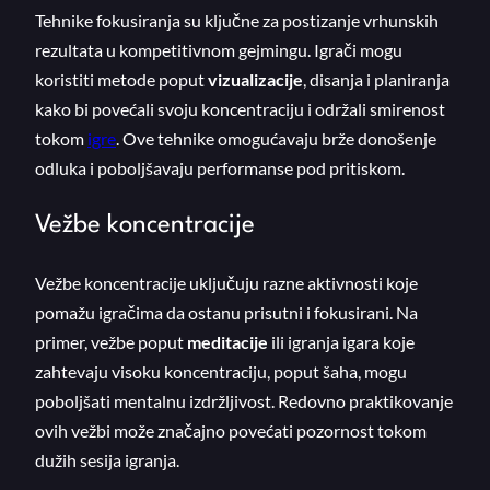
Tehnike fokusiranja su ključne za postizanje vrhunskih
rezultata u kompetitivnom gejmingu. Igrači mogu
koristiti metode poput
vizualizacije
, disanja i planiranja
kako bi povećali svoju koncentraciju i održali smirenost
tokom
igre
. Ove tehnike omogućavaju brže donošenje
odluka i poboljšavaju performanse pod pritiskom.
Vežbe koncentracije
Vežbe koncentracije uključuju razne aktivnosti koje
pomažu igračima da ostanu prisutni i fokusirani. Na
primer, vežbe poput
meditacije
ili igranja igara koje
zahtevaju visoku koncentraciju, poput šaha, mogu
poboljšati mentalnu izdržljivost. Redovno praktikovanje
ovih vežbi može značajno povećati pozornost tokom
dužih sesija igranja.