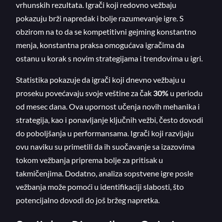
vrhunskih rezultata. Igrači koji redovno vežbaju
pokazuju brži napredak i bolje razumevanje igre. S
obzirom na to da se kompetitivni gejming konstantno
menja, konstantna praksa omogućava igračima da
ostanu u korak s novim strategijama i trendovima u igri.
Statistika pokazuje da igrači koji dnevno vežbaju u
proseku povećavaju svoje veštine za čak
30%
u periodu
od mesec dana. Ova upornost učenja novih mehanika i
strategija, kao i ponavljanje ključnih vežbi, često dovodi
do poboljšanja u performansama. Igrači koji razvijaju
ovu naviku su primetili da ih suočavanje sa izazovima
tokom vežbanja priprema bolje za pritisak u
takmičenjima. Dodatno, analiza sopstvene igre posle
vežbanja može pomoći u identifikaciji slabosti, što
potencijalno dovodi do još bržeg napretka.