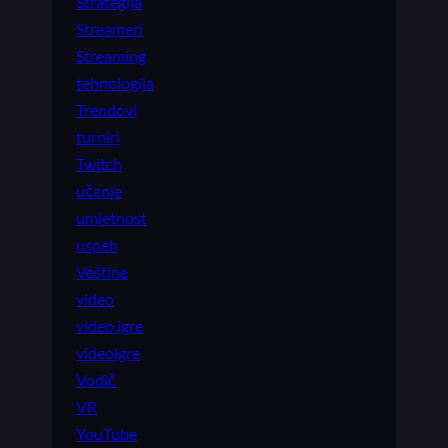
Strategija
Streameri
Streaming
tehnologija
Trendovi
turniri
Twitch
učenje
umjetnost
uspeh
Veštine
video
video igre
videoigre
Vodič
VR
YouTube