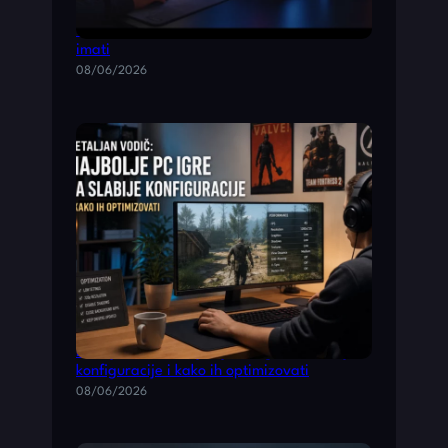
Top 10 akcione pucačine za pc koje morate
imati
08/06/2026
Detaljan vodič: najbolje PC igre za slabije
konfiguracije i kako ih optimizovati
08/06/2026