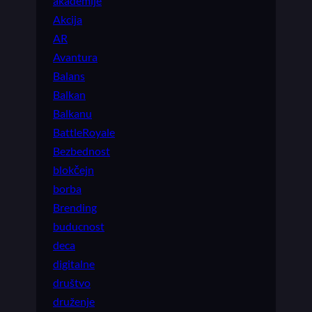
akademije
Akcija
AR
Avantura
Balans
Balkan
Balkanu
BattleRoyale
Bezbednost
blokčejn
borba
Brending
buducnost
deca
digitalne
društvo
druženje