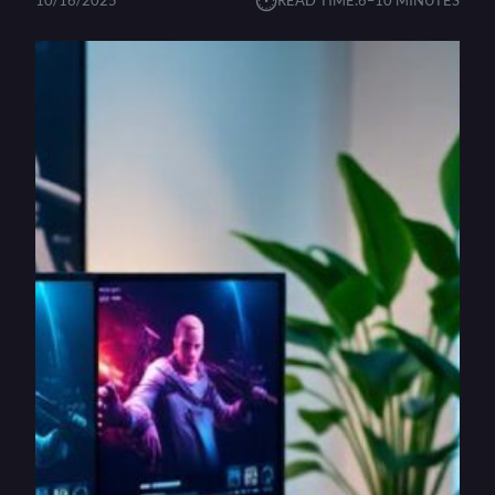
⏱︎
10/16/2025
READ TIME:
6–10 MINUTES