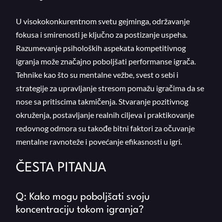
U visokokonkurentnom svetu gejminga, održavanje
fokusa i smirenosti je ključno za postizanje uspeha.
Razumevanje psiholoških aspekata kompetitivnog
igranja može značajno poboljšati performanse igrača.
Tehnike kao što su mentalne vežbe, svest o sebi i
strategije za upravljanje stresom pomažu igračima da se
nose sa pritiscima takmičenja. Stvaranje pozitivnog
okruženja, postavljanje realnih ciljeva i praktikovanje
redovnog odmora su takođe bitni faktori za očuvanje
mentalne ravnoteže i povećanje efikasnosti u igri.
ČESTA PITANJA
Q: Kako mogu poboljšati svoju
koncentraciju tokom igranja?