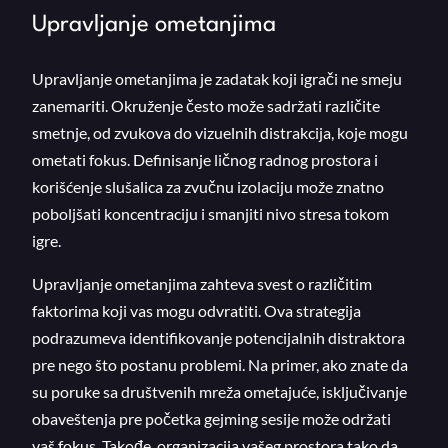
Upravljanje ometanjima
Upravljanje ometanjima je zadatak koji igrači ne smeju
zanemariti. Okruženje često može sadržati različite
smetnje, od zvukova do vizuelnih distrakcija, koje mogu
ometati fokus. Definisanje ličnog radnog prostora i
korišćenje slušalica za zvučnu izolaciju može znatno
poboljšati koncentraciju i smanjiti nivo stresa tokom
igre.
Upravljanje ometanjima zahteva svest o različitim
faktorima koji vas mogu odvratiti. Ova strategija
podrazumeva identifikovanje potencijalnih distraktora
pre nego što postanu problemi. Na primer, ako znate da
su poruke sa društvenih mreža ometajuće, isključivanje
obaveštenja pre početka gejming sesije može održati
vaš fokus. Takođe, organizacija vašeg prostora tako da