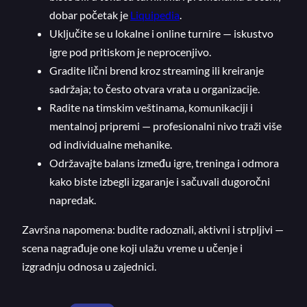
dobar početak je
Liquipedia
.
Uključite se u lokalne i online turnire — iskustvo
igre pod pritiskom je neprocenjivo.
Gradite lični brend kroz streaming ili kreiranje
sadržaja; to često otvara vrata u organizacije.
Radite na timskim veštinama, komunikaciji i
mentalnoj pripremi — profesionalni nivo traži više
od individualne mehanike.
Održavajte balans između igre, treninga i odmora
kako biste izbegli izgaranje i sačuvali dugoročni
napredak.
Završna napomena: budite radoznali, aktivni i strpljivi —
scena nagrađuje one koji ulažu vreme u učenje i
izgradnju odnosa u zajednici.