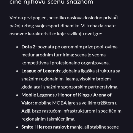
čine njihovu scenu snažnom
Već na prvi pogled, nekoliko naslova dosledno privlači
pažnju zbog svoje esport dinamike. Vi treba da znate
osnovne karakteristike koje razlikuju ove igre:
Dota 2:
poznata po ogromnim prize pool-ovima i
međunarodnim turnirima; scena je veoma
kompetitivna i profesionalno organizovana.
League of Legends:
globalna ligaška struktura sa
snažnim regionalnim ligama, visokim brojem
gledalaca i snažnim sponzorskim partnerstvima.
Mobile Legends / Honor of Kings / Arena of
Valor:
mobilne MOBA igre sa velikim tržištem u
Aziji, brzo rastućom infrastrukturom i specifičnim
regionalnim takmičenjima.
Smite i Heroes naslovi:
manje, ali stabilne scene