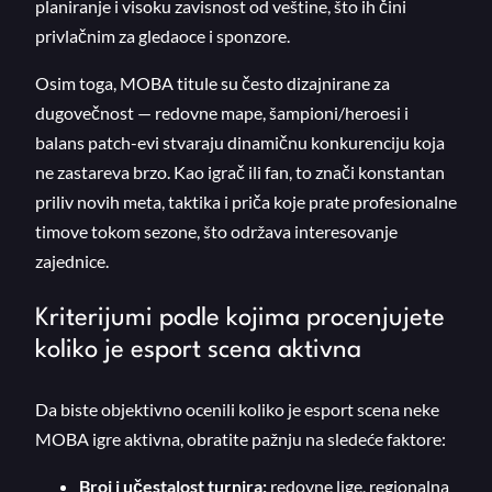
planiranje i visoku zavisnost od veštine, što ih čini
privlačnim za gledaoce i sponzore.
Osim toga, MOBA titule su često dizajnirane za
dugovečnost — redovne mape, šampioni/heroesi i
balans patch-evi stvaraju dinamičnu konkurenciju koja
ne zastareva brzo. Kao igrač ili fan, to znači konstantan
priliv novih meta, taktika i priča koje prate profesionalne
timove tokom sezone, što održava interesovanje
zajednice.
Kriterijumi podle kojima procenjujete
koliko je esport scena aktivna
Da biste objektivno ocenili koliko je esport scena neke
MOBA igre aktivna, obratite pažnju na sledeće faktore:
Broj i učestalost turnira:
redovne lige, regionalna