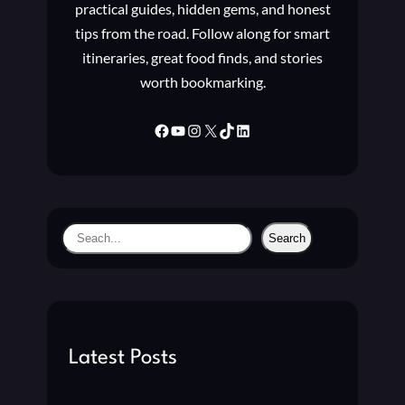
practical guides, hidden gems, and honest
tips from the road. Follow along for smart
itineraries, great food finds, and stories
worth bookmarking.
Facebook
YouTube
Instagram
X
TikTok
LinkedIn
S
Search
e
a
r
c
h
Latest Posts