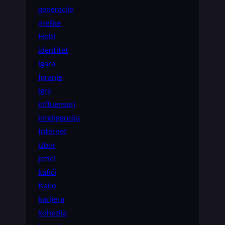
generacije
greške
Hobi
identitet
igara
Igranje
igre
influenseri
inteligencija
Internet
izbor
jezici
kafići
Kako
karijera
kohezija