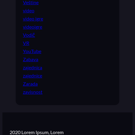
Veštine
video
video igre
videoigre
Vodič
VR
YouTube
Zabava
zajednica
zajednice
Zarada
zavisnost
2020 Lorem Ipsum, Lorem