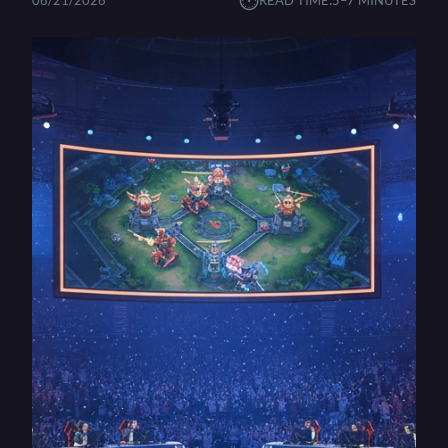
⏱︎
06/21/2026
READ TIME:
5–7 MINUTES