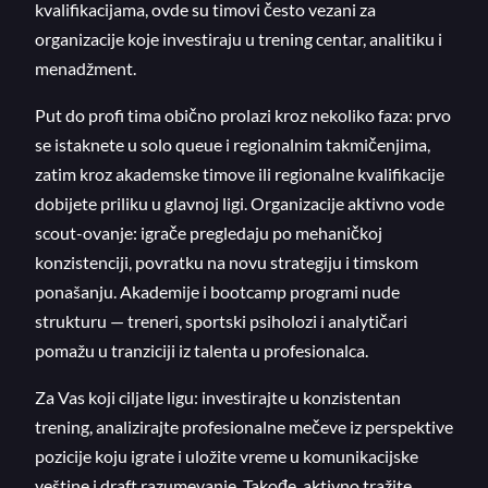
kvalifikacijama, ovde su timovi često vezani za
organizacije koje investiraju u trening centar, analitiku i
menadžment.
Put do profi tima obično prolazi kroz nekoliko faza: prvo
se istaknete u solo queue i regionalnim takmičenjima,
zatim kroz akademske timove ili regionalne kvalifikacije
dobijete priliku u glavnoj ligi. Organizacije aktivno vode
scout-ovanje: igrače pregledaju po mehaničkoj
konzistenciji, povratku na novu strategiju i timskom
ponašanju. Akademije i bootcamp programi nude
strukturu — treneri, sportski psiholozi i analytičari
pomažu u tranziciji iz talenta u profesionalca.
Za Vas koji ciljate ligu: investirajte u konzistentan
trening, analizirajte profesionalne mečeve iz perspektive
pozicije koju igrate i uložite vreme u komunikacijske
veštine i draft razumevanje. Takođe, aktivno tražite