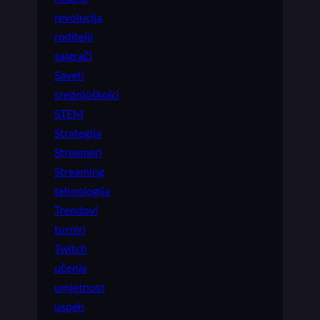
revolucija
roditelji
saigrači
Saveti
srednjoškolci
STEM
Strategija
Streameri
Streaming
tehnologija
Trendovi
turniri
Twitch
učenje
umjetnost
uspeh