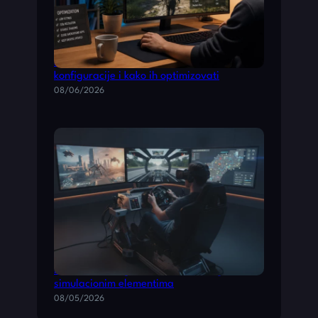
Detaljan vodič: najbolje PC igre za slabije
konfiguracije i kako ih optimizovati
08/06/2026
Kombinovane igre: akcione video igre sa
simulacionim elementima
08/05/2026