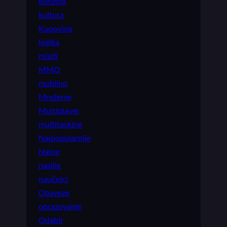
konzola
kultura
Kupovina
logika
mladi
MMO
mobilno
Mreženje
Multiplayer
multitasking
Najpopularnije
Nalog
nasilje
naučnici
Obaveze
obrazovanje
Odabir