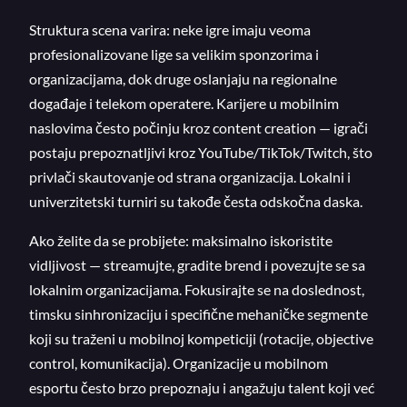
Struktura scena varira: neke igre imaju veoma
profesionalizovane lige sa velikim sponzorima i
organizacijama, dok druge oslanjaju na regionalne
događaje i telekom operatere. Karijere u mobilnim
naslovima često počinju kroz content creation — igrači
postaju prepoznatljivi kroz YouTube/TikTok/Twitch, što
privlači skautovanje od strana organizacija. Lokalni i
univerzitetski turniri su takođe česta odskočna daska.
Ako želite da se probijete: maksimalno iskoristite
vidljivost — streamujte, gradite brend i povezujte se sa
lokalnim organizacijama. Fokusirajte se na doslednost,
timsku sinhronizaciju i specifične mehaničke segmente
koji su traženi u mobilnoj kompeticiji (rotacije, objective
control, komunikacija). Organizacije u mobilnom
esportu često brzo prepoznaju i angažuju talent koji već