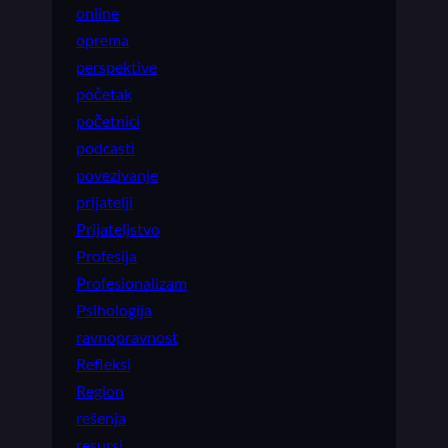
online
oprema
perspektive
početak
početnici
podcasti
povezivanje
prijatelji
Prijateljstvo
Profesija
Profesionalizam
Psihologija
ravnopravnost
Refleksi
Region
rešenja
resursi