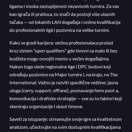
ligama i visoka zastupljenost nezavisnih turnira. Za vas
kao igrača ili pratioca, to znači da postoji više ulaznih
tačaka — od lokalnih LAN događaja i online kvalifikacija
do profesionalnih ligâ i pozivnica na velike turnire.
Kako se gradi karijera: većina profesionalaca prolazi
kroz sistem “open qualifiers” gde timovi sa malo ili bez
budžeta mogu osvojiti mesto u većim događajima.
Nakon toga slede regionalne lige i DPC bodovi koji
određuju pozivnice na Major turnire i, na kraju, na The
International. Važno je razviti specifične veštine: jasna
uloga (carry, support, offlane), poznavanje hero pool-a,
komunikacija i draftske strategije — sve su to faktori koji
skeniraju organizacije i skaut timove.
Saveti za istupanje: streamujte svoje igre sa kvalitetnom
analizom, učestvujte na svim dostupnim kvalifikacijama