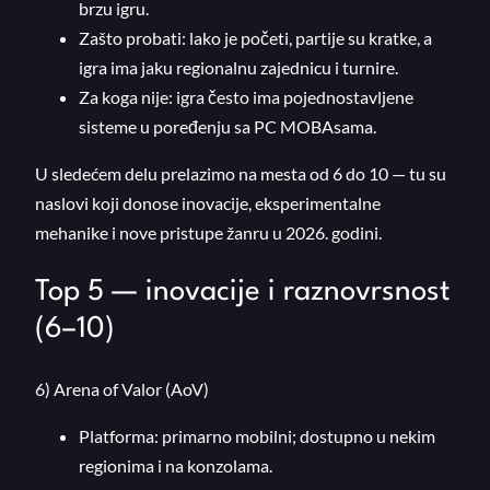
brzu igru.
Zašto probati: lako je početi, partije su kratke, a
igra ima jaku regionalnu zajednicu i turnire.
Za koga nije: igra često ima pojednostavljene
sisteme u poređenju sa PC MOBAsama.
U sledećem delu prelazimo na mesta od 6 do 10 — tu su
naslovi koji donose inovacije, eksperimentalne
mehanike i nove pristupe žanru u 2026. godini.
Top 5 — inovacije i raznovrsnost
(6–10)
6) Arena of Valor (AoV)
Platforma: primarno mobilni; dostupno u nekim
regionima i na konzolama.