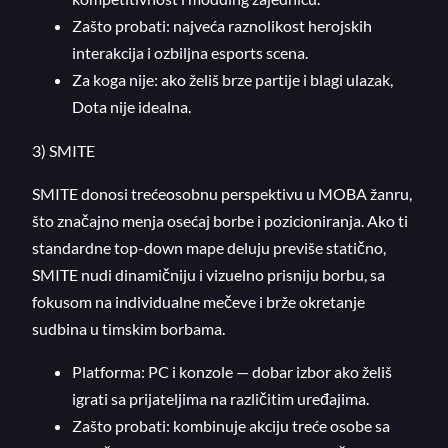
Zašto probati: najveća raznolikost herojskih
interakcija i ozbiljna esports scena.
Za koga nije: ako želiš brze partije i blagi ulazak,
Dota nije idealna.
3) SMITE
SMITE donosi trećeosobnu perspektivu u MOBA žanru,
što značajno menja osećaj borbe i pozicioniranja. Ako ti
standardne top-down mape deluju previše statično,
SMITE nudi dinamičniju i vizuelno prisniju borbu, sa
fokusom na individualne mečeve i brže okretanje
sudbina u timskim borbama.
Platforma: PC i konzole — dobar izbor ako želiš
igrati sa prijateljima na različitim uređajima.
Zašto probati: kombinuje akciju treće osobe sa