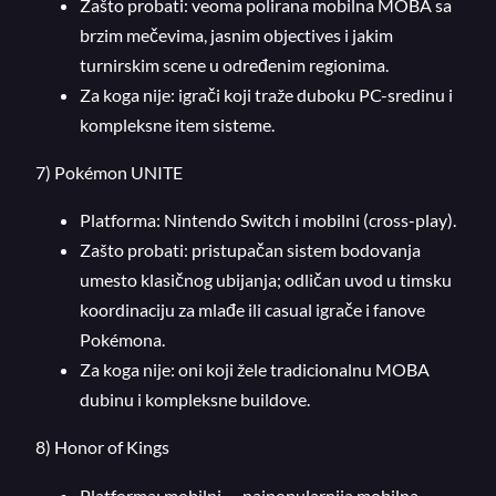
Zašto probati: veoma polirana mobilna MOBA sa
brzim mečevima, jasnim objectives i jakim
turnirskim scene u određenim regionima.
Za koga nije: igrači koji traže duboku PC-sredinu i
kompleksne item sisteme.
7) Pokémon UNITE
Platforma: Nintendo Switch i mobilni (cross-play).
Zašto probati: pristupačan sistem bodovanja
umesto klasičnog ubijanja; odličan uvod u timsku
koordinaciju za mlađe ili casual igrače i fanove
Pokémona.
Za koga nije: oni koji žele tradicionalnu MOBA
dubinu i kompleksne buildove.
8) Honor of Kings
Platforma: mobilni — najpopularnija mobilna