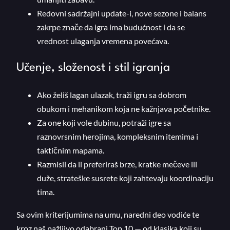
Redovni sadržajni update-i, nove sezone i balans
zakrpe znače da igra ima budućnost i da se
vrednost ulaganja vremena povećava.
Učenje, složenost i stil igranja
Ako želiš lagan ulazak, traži igru sa dobrom
obukom i mehanikom koja ne kažnjava početnike.
Za one koji vole dubinu, potraži igre sa
raznovrsnim herojima, kompleksnim itemima i
taktičnim mapama.
Razmisli da li preferiraš brze, kratke mečeve ili
duže, strateške susrete koji zahtevaju koordinaciju
tima.
Sa ovim kriterijumima na umu, naredni deo vodiće te
kroz naš pažljivo odabrani Top 10 — od klasika koji su