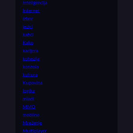
inteligencija
Internet
izbor
jezici
kafići
Kako
karijera
kohezija
konzola
kultura
Kupovina
logika
mladi
MMO
mobilno
Mreženje
Multiplayer