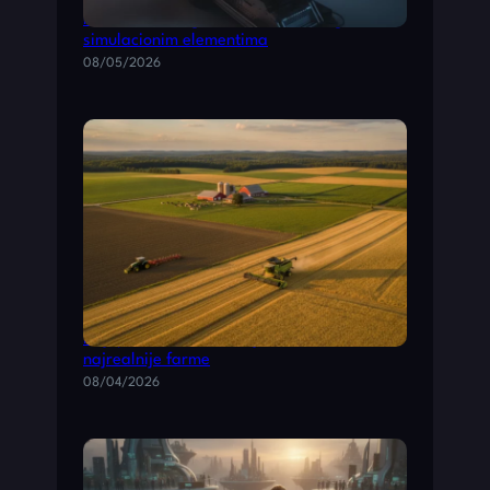
Kombinovane igre: akcione video igre sa
simulacionim elementima
08/05/2026
Poljoprivredne simulacije: vodič kroz
najrealnije farme
08/04/2026