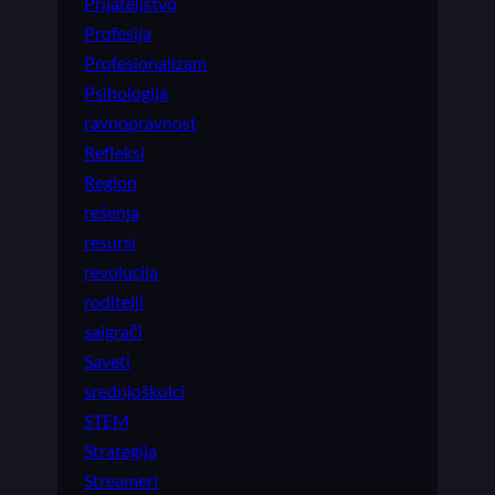
Prijateljstvo
Profesija
Profesionalizam
Psihologija
ravnopravnost
Refleksi
Region
rešenja
resursi
revolucija
roditelji
saigrači
Saveti
srednjoškolci
STEM
Strategija
Streameri