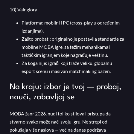
10) Vainglory
Platforma: mobilni i PC (cross-play u određenim
izdanjima).
Zašto probati: originalno je postavila standarde za
mobilne MOBA igre, sa težim mehanikama i
taktičkim igranjem koje nagrađuje veštinu.
Za koga nije: igrači koji traže veliku, globalnu
esport scenu i masivan matchmaking bazen.
Na kraju: izbor je tvoj — probaj,
nauči, zabavljaj se
MOBA žanr 2026. nudi toliko stilova i pristupa da
stvarno svako može naći svoju igru. Ne strepi od
pokušaja više naslova — većina danas podržava