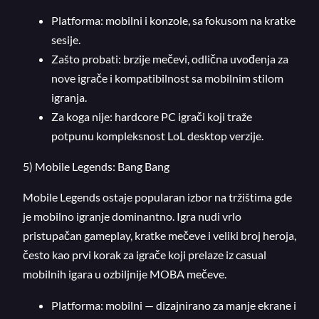
Platforma: mobilni i konzole, sa fokusom na kratke
sesije.
Zašto probati: brzije mečevi, odlična uvođenja za
nove igrače i kompatibilnost sa mobilnim stilom
igranja.
Za koga nije: hardcore PC igrači koji traže
potpunu kompleksnost LoL desktop verzije.
5) Mobile Legends: Bang Bang
Mobile Legends ostaje popularan izbor na tržištima gde
je mobilno igranje dominantno. Igra nudi vrlo
pristupačan gameplay, kratke mečeve i veliki broj heroja,
često kao prvi korak za igrače koji prelaze iz casual
mobilnih igara u ozbiljnije MOBA mečeve.
Platforma: mobilni — dizajnirano za manje ekrane i