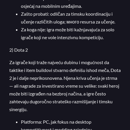
osjećaj na mobilnim uređajima.
Zašto probati: odličan za timsku koordinaciju i
učenje različitih uloga; много resursa za učenje.
Za koga nije: igra može biti kažnjavajuća za solo
igrače koji ne vole intenzivnu kompeticiju.
2) Dota 2
Za igrače koji traže najveću dubinu i mogućnost da
taktike i item buildovi stvarno definišu ishod meča, Dota
2 je i dalje neprikosnovena. Njena kriva učenja je strma
— ali nagrade za investirano vreme su velike: svaki heroj
može biti izgrađen na bezbroj načina, a igre često
zahtevaju dugoročno strateško razmišljanje i timsku
sinergiju.
Platforma: PC, jak fokus na desktop
kompetitivnost i modding zajednicu.