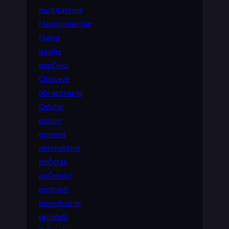
multitasking
Najpopularnije
Nalog
nasilje
naučnici
Obaveze
obrazovanje
Odabir
online
oprema
perspektive
početak
početnici
podcasti
povezivanje
prijatelji