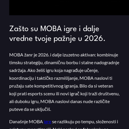
Zašto su MOBA igre i dalje
vredne tvoje pažnje u 2026.
MOBA žanr je 2026. i dalje izuzetno aktivan: kombinuje
timsku strategiju, dinamičnu borbu i stalne nadogradnje
sadržaja. Ako želiš igru koja nagrađuje učenje,
koordinaciju i taktičko razmišljanje, MOBA naslovi ti
pružaju sate kompetitivnog igranja. Bilo da si veteran
koji prati esports scenu ili novi igrač koji traži društvenu,
ali duboku igru, MOBA naslovi danas nude različite
puteve da se uključiš.
Današnje MOBA
igre
se razlikuju po tempu, složenosti i