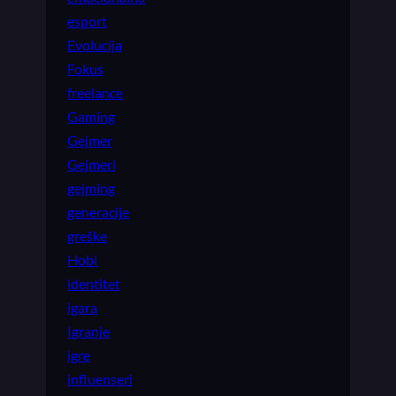
esport
Evolucija
Fokus
freelance
Gaming
Gejmer
Gejmeri
gejming
generacije
greške
Hobi
identitet
igara
Igranje
igre
influenseri