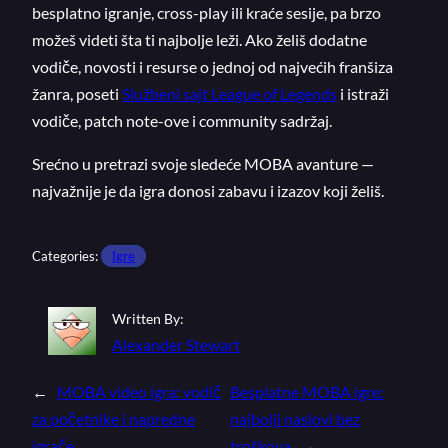
besplatno igranje, cross-play ili kraće sesije, pa brzo
možeš videti šta ti najbolje leži. Ako želiš dodatne
vodiče, novosti i resurse o jednoj od najvećih franšiza
žanra, poseti
Službeni sajt League of Legends
i istraži
vodiče, patch note-ove i community sadržaj.
Srećno u pretrazi svoje sledeće MOBA avanture —
najvažnije je da igra donosi zabavu i izazov koji želiš.
Categories:
Igre
Written By:
Alexander Stewart
←
MOBA video igra: vodič
Besplatne MOBA igre:
za početnike i napredne
najbolji naslovi bez
igrače
troškova
→