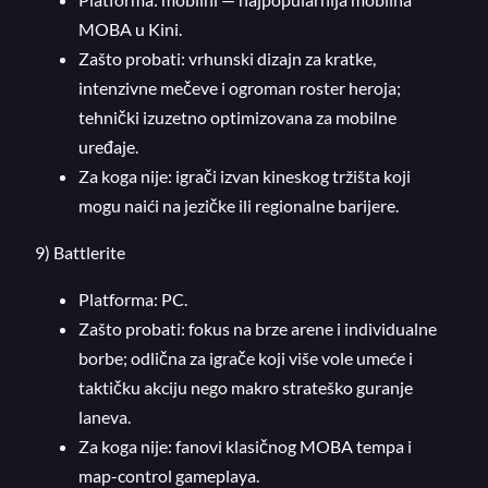
MOBA u Kini.
Zašto probati: vrhunski dizajn za kratke,
intenzivne mečeve i ogroman roster heroja;
tehnički izuzetno optimizovana za mobilne
uređaje.
Za koga nije: igrači izvan kineskog tržišta koji
mogu naići na jezičke ili regionalne barijere.
9) Battlerite
Platforma: PC.
Zašto probati: fokus na brze arene i individualne
borbe; odlična za igrače koji više vole umeće i
taktičku akciju nego makro strateško guranje
laneva.
Za koga nije: fanovi klasičnog MOBA tempa i
map-control gameplaya.