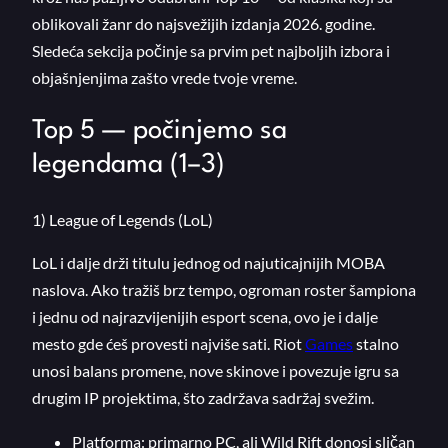
oblikovali žanr do najsvežijih izdanja 2026. godine.
Sledeća sekcija počinje sa prvim pet najboljih izbora i
objašnjenjima zašto vrede tvoje vreme.
Top 5 — počinjemo sa
legendama (1–3)
1) League of Legends (LoL)
LoL i dalje drži titulu jednog od najuticajnijih MOBA
naslova. Ako tražiš brz tempo, ogroman roster šampiona
i jednu od najrazvijenijih esport scena, ovo je i dalje
mesto gde ćeš provesti najviše sati. Riot
Games
stalno
unosi balans promene, nove skinove i povezuje igru sa
drugim IP projektima, što zadržava sadržaj svežim.
Platforma: primarno PC, ali Wild Rift donosi sličan