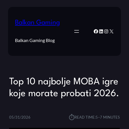
Balkan Gaming
Facebook
LinkedIn
Instagram
X
Balkan Gaming Blog
Top 10 najbolje MOBA igre
koje morate probati 2026.
⏱︎
05/31/2026
READ TIME:
5–7 MINUTES