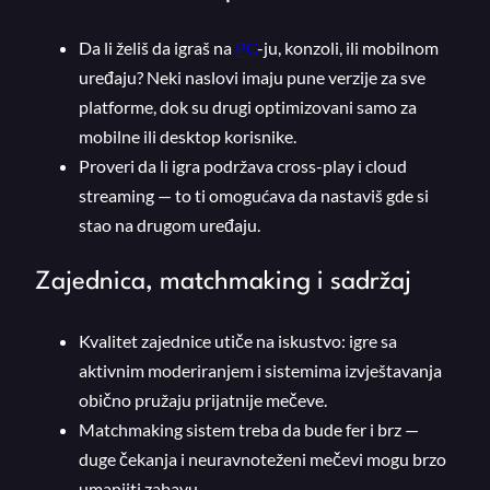
Da li želiš da igraš na
PC
-ju, konzoli, ili mobilnom
uređaju? Neki naslovi imaju pune verzije za sve
platforme, dok su drugi optimizovani samo za
mobilne ili desktop korisnike.
Proveri da li igra podržava cross-play i cloud
streaming — to ti omogućava da nastaviš gde si
stao na drugom uređaju.
Zajednica, matchmaking i sadržaj
Kvalitet zajednice utiče na iskustvo: igre sa
aktivnim moderiranjem i sistemima izvještavanja
obično pružaju prijatnije mečeve.
Matchmaking sistem treba da bude fer i brz —
duge čekanja i neuravnoteženi mečevi mogu brzo
umanjiti zabavu.