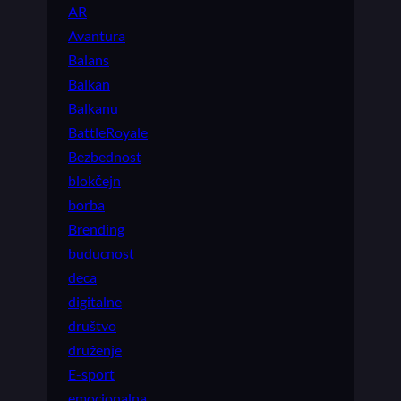
AR
Avantura
Balans
Balkan
Balkanu
BattleRoyale
Bezbednost
blokčejn
borba
Brending
buducnost
deca
digitalne
društvo
druženje
E-sport
emocionalna