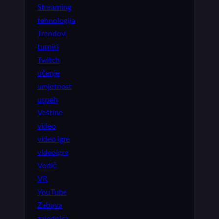
Streaming
tehnologija
Trendovi
turniri
Twitch
učenje
umjetnost
uspeh
Veštine
video
video igre
videoigre
Vodič
VR
YouTube
Zabava
zajednica