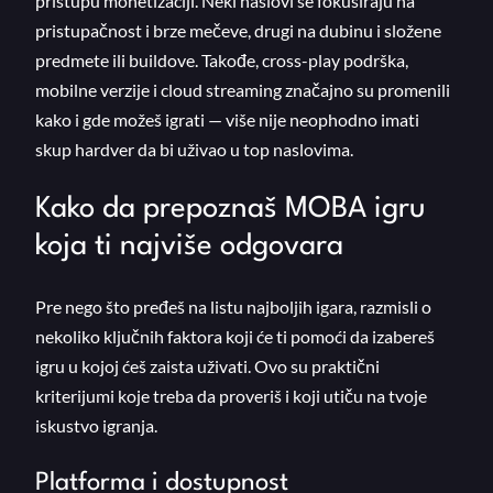
pristupu monetizaciji. Neki naslovi se fokusiraju na
pristupačnost i brze mečeve, drugi na dubinu i složene
predmete ili buildove. Takođe, cross-play podrška,
mobilne verzije i cloud streaming značajno su promenili
kako i gde možeš igrati — više nije neophodno imati
skup hardver da bi uživao u top naslovima.
Kako da prepoznaš MOBA igru
koja ti najviše odgovara
Pre nego što pređeš na listu najboljih igara, razmisli o
nekoliko ključnih faktora koji će ti pomoći da izabereš
igru u kojoj ćeš zaista uživati. Ovo su praktični
kriterijumi koje treba da proveriš i koji utiču na tvoje
iskustvo igranja.
Platforma i dostupnost