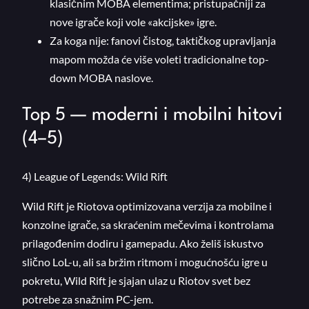
klasičnim MOBA elementima; pristupačniji za
nove igrače koji vole «akcijske» igre.
Za koga nije: fanovi čistog, taktičkog upravljanja
mapom možda će više voleti tradicionalne top-
down MOBA naslove.
Top 5 — moderni i mobilni hitovi
(4–5)
4) League of Legends: Wild Rift
Wild Rift je Riotova optimizovana verzija za mobilne i
konzolne igrače, sa skraćenim mečevima i kontrolama
prilagođenim dodiru i gamepadu. Ako želiš iskustvo
slično LoL-u, ali sa bržim ritmom i mogućnošću igre u
pokretu, Wild Rift je sjajan ulaz u Riotov svet bez
potrebe za snažnim PC-jem.