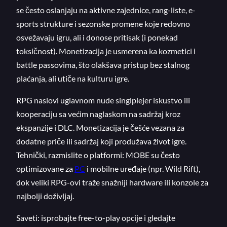
se često oslanjaju na aktivne zajednice, rang-liste, e-
sports strukture i sezonske promene koje redovno
osvežavaju igru, ali i donose pritisak (i ponekad
toksičnost). Monetizacija je usmerena ka kozmetici i
battle passovima, što olakšava pristup bez stalnog
plaćanja, ali utiče na kulturu igre.
RPG naslovi uglavnom nude singlplejer iskustvo ili
kooperaciju sa većim naglaskom na sadržaj kroz
ekspanzije i DLC. Monetizacija je češće vezana za
dodatne priče ili sadržaj koji produžava život igre.
Tehnički, razmislite o platformi: MOBE su često
optimizovane za
PC
i mobilne uređaje (npr. Wild Rift),
dok veliki RPG-ovi traže snažniji hardware ili konzole za
najbolji doživljaj.
Saveti: isprobajte free-to-play opcije i gledajte