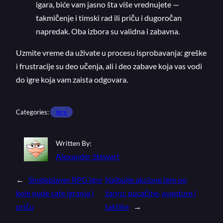
igara, biće vam jasno šta više vrednujete —
takmičenje i timski rad ili priču i dugoročan
napredak. Oba izbora su validna i zabavna.
Uzmite vreme da uživate u procesu isprobavanja: greške
i frustracije su deo učenja, ali i deo zabave koja vas vodi
do igre koja vam zaista odgovara.
Categories:
Igre
Written By:
Alexander Stewart
←
Singleplayer RPG igre
Najbolje akcione igre po
koje nude sate igranja i
žanru: pucačine, avanture i
priču
taktike
→