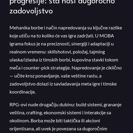
progresije: šta nosi dugoročno
zadovoljstvo
Mehanika borbe i način napredovanja su ključne razlike
koje utiču na to koliko će vas igra zadržati. U MOBA
igrama fokus je na preciznosti, sinergiji i adaptaciji u
realnom vremenu: skillshotovi, položaj, tajming
ulaska/izlaska iz timskih borbi, kupovina stavki tokom
meča i counter-pick strategije. Napredovanje je ciklično
— učite kroz ponavljanje, vaše veštine rastu, a
zadovoljstvo dolazi iz savladavanja meta igre i timske
koordinacije.
RPG-ovi nude drugačiju dubinu: build sistemi, grananje
veština, crafting, ekonomski sistemi i interakcije sa
okolinom. Borba može biti taktička ili akcioni
orijentisana, ali uvek je povezana sa dugoročnim