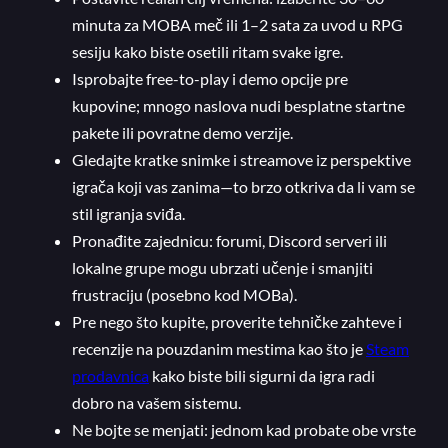
minuta za MOBA meč ili 1–2 sata za uvod u RPG
sesiju kako biste osetili ritam svake igre.
Isprobajte free-to-play i demo opcije pre
kupovine; mnogo naslova nudi besplatne startne
pakete ili povratne demo verzije.
Gledajte kratke snimke i streamove iz perspektive
igrača koji vas zanima—to brzo otkriva da li vam se
stil igranja sviđa.
Pronađite zajednicu: forumi, Discord serveri ili
lokalne grupe mogu ubrzati učenje i smanjiti
frustraciju (posebno kod MOBa).
Pre nego što kupite, proverite tehničke zahteve i
recenzije na pouzdanim mestima kao što je
Steam
prodavnica
kako biste bili sigurni da igra radi
dobro na vašem sistemu.
Ne bojte se menjati: jednom kad probate obe vrste