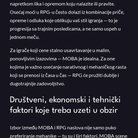
napretkom lika i opremom koju nalazite ili pravite.
Osećaj moći u RPG-u često dolazi iz kombinacije priče,
opreme i odluka koje oblikuju vaš stil igranja — to je
progresija sa trajnim posledicama, a ne samo uspeh u
jednom meču.
Za igrače koji cene stalno usavršavanje u malim,
ponovljivim izazovima — MOBA je idealna. Za one
kojima je važno osećanje narativnog i mehaničkog rasta
koji se prenosi iz časa u čas — RPG će pružiti dublje i
dugotrajnije zadovoljstvo.
Društveni, ekonomski i tehnički
faktori koje treba uzeti u obzir
Izbor između MOBA i RPG naslova nije samo puko
preferiranje mehanike — tu su i širi faktori. MOBA scene