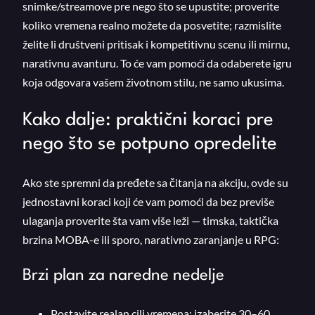
snimke/streamove pre nego što se upustite; proverite
koliko vremena realno možete da posvetite; razmislite
želite li društveni pritisak i kompetitivnu scenu ili mirnu,
narativnu avanturu. To će vam pomoći da odaberete igru
koja odgovara vašem životnom stilu, ne samo ukusima.
Kako dalje: praktični koraci pre
nego što se potpuno opredelite
Ako ste spremni da pređete sa čitanja na akciju, ovde su
jednostavni koraci koji će vam pomoći da bez previše
ulaganja proverite šta vam više leži — timska, taktička
brzina MOBA-e ili sporo, narativno zaranjanje u RPG:
Brzi plan za naredne nedelje
Postavite realan cilj vremena: izaberite 30–60