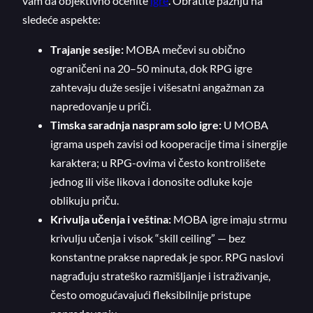
vam da objektivno ocenite
igre
. Obratite pažnju na
sledeće aspekte:
Trajanje sesije:
MOBA mečevi su obično
ograničeni na 20–50 minuta, dok RPG igre
zahtevaju duže sesije i višesatni angažman za
napredovanje u priči.
Timska saradnja naspram solo igre:
U MOBA
igrama uspeh zavisi od kooperacije tima i sinergije
karaktera; u RPG-ovima vi često kontrolišete
jednog ili više likova i donosite odluke koje
oblikuju priču.
Krivulja učenja i veština:
MOBA igre imaju strmu
krivulju učenja i visok “skill ceiling” — bez
konstantne prakse napredak je spor. RPG naslovi
nagrađuju strateško razmišljanje i istraživanje,
često omogućavajući fleksibilnije pristupe