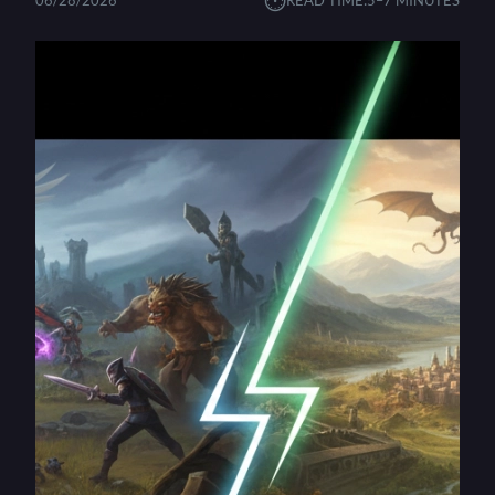
⏱︎
06/28/2026
READ TIME:
5–7 MINUTES