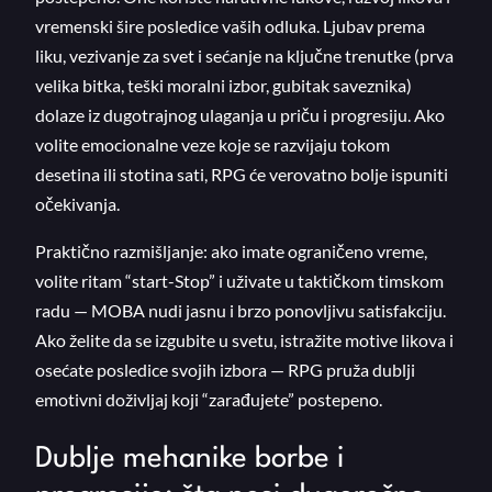
vremenski šire posledice vaših odluka. Ljubav prema
liku, vezivanje za svet i sećanje na ključne trenutke (prva
velika bitka, teški moralni izbor, gubitak saveznika)
dolaze iz dugotrajnog ulaganja u priču i progresiju. Ako
volite emocionalne veze koje se razvijaju tokom
desetina ili stotina sati, RPG će verovatno bolje ispuniti
očekivanja.
Praktično razmišljanje: ako imate ograničeno vreme,
volite ritam “start-Stop” i uživate u taktičkom timskom
radu — MOBA nudi jasnu i brzo ponovljivu satisfakciju.
Ako želite da se izgubite u svetu, istražite motive likova i
osećate posledice svojih izbora — RPG pruža dublji
emotivni doživljaj koji “zarađujete” postepeno.
Dublje mehanike borbe i