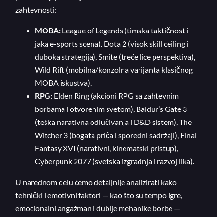
zahtevnosti:
MOBA:
League of Legends (timska taktičnost i
jaka e-sports scena), Dota 2 (visok skill ceiling i
duboka strategija), Smite (treće lice perspektiva),
Wild Rift (mobilna/konzolna varijanta klasičnog
MOBA iskustva).
RPG:
Elden Ring (akcioni RPG sa zahtevnim
borbama i otvorenim svetom), Baldur’s Gate 3
(teška narativna odlučivanja i D&D sistem), The
Witcher 3 (bogata priča i sporedni sadržaji), Final
Fantasy XVI (narativni, kinematski pristup),
Cyberpunk 2077 (svetska izgradnja i razvoj lika).
U narednom delu ćemo detaljnije analizirati kako
tehnički i emotivni faktori — kao što su tempo igre,
emocionalni angažman i dublje mehanike borbe —