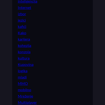
inteligencija
Internet
izbor
jezici
kafići
Kako
karijera
kohezija
konzola
kultura
Kupovina
logika
mladi
MMO
mobilno
Mreženje
Multiplayer