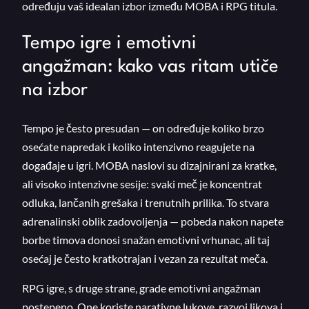
određuju vaš idealan izbor između MOBA i RPG titula.
Tempo igre i emotivni
angažman: kako vas ritam utiče
na izbor
Tempo je često presudan — on određuje koliko brzo
osećate napredak i koliko intenzivno reagujete na
događaje u igri. MOBA naslovi su dizajnirani za kratke,
ali visoko intenzivne sesije: svaki meč je koncentrat
odluka, lančanih grešaka i trenutnih prilika. To stvara
adrenalinski oblik zadovoljenja — pobeda nakon napete
borbe timova donosi snažan emotivni vrhunac, ali taj
osećaj je često kratkotrajan i vezan za rezultat meča.
RPG igre, s druge strane, grade emotivni angažman
postepeno. One koriste narativne lukove, razvoj likova i