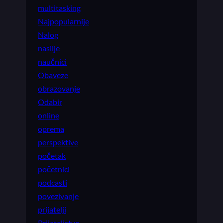
multitasking
Najpopularnije
Nalog
nasilje
naučnici
Obaveze
obrazovanje
Odabir
online
oprema
perspektive
početak
početnici
podcasti
povezivanje
prijatelji
Prijateljstvo