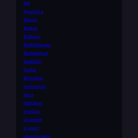
AR
Avantura
Balans
Balkan
Balkanu
BattleRoyale
Bezbednost
blokčejn
borba
Brending
buducnost
deca
digitalne
društvo
druženje
E-sport
emocionalna