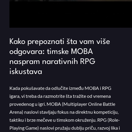
Kako prepoznati šta vam više
odgovara: timske MOBA
naspram narativnih RPG
iskustava
Kada pokušavate da odlučite između MOBA i RPG
igara, vi treba da razmotrite šta tražite od vremena
provedenog u igri. MOBA (Multiplayer Online Battle
Arena) naslovi stavljaju fokus na direktnu kompeticiju,
taktiku i brze mečeve u timskom okruženju. RPG (Role-
Playing Game) naslovi pružaju dublju priču, razvoj lika i