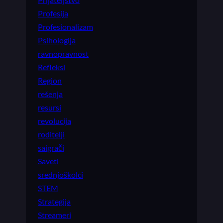
Profesija
Profesionalizam
Psihologija
ravnopravnost
Refleksi
Region
rešenja
resursi
revolucija
roditelji
saigrači
Saveti
srednjoškolci
STEM
Strategija
Streameri