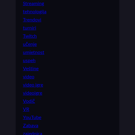
Streaming
tehnologija
Trendovi
turniri
Twitch
učenje
umjetnost
uspeh
Veštine
video
video igre
videoigre
Vodič
VR
YouTube
Zabava
zajednica