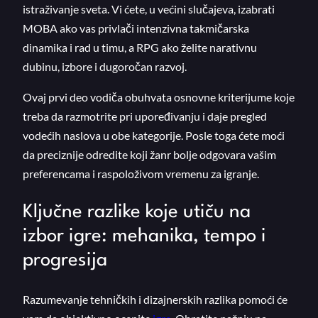
istraživanje sveta. Vi ćete, u većini slučajeva, izabrati
MOBA ako vas privlači intenzivna takmičarska
dinamika i rad u timu, a RPG ako želite narativnu
dubinu, izbore i dugoročan razvoj.
Ovaj prvi deo vodiča obuhvata osnovne kriterijume koje
treba da razmotrite pri upoređivanju i daje pregled
vodećih naslova u obe kategorije. Posle toga ćete moći
da preciznije odredite koji žanr bolje odgovara vašim
preferencama i raspoloživom vremenu za igranje.
Ključne razlike koje utiču na
izbor igre: mehanika, tempo i
progresija
Razumevanje tehničkih i dizajnerskih razlika pomoći će