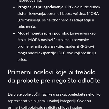
napredovanju.
Progresija i prilagođavanje:
RPG-ovi nude dubok
sistem levevanja, opreme i izbora veština; MOBA
igre fokusiraju se na izbor heroja i adaptaciju u
toku meča.
Model monetizacije i podrška:
Live-servisi kao
što su MOBA naslovi često imaju sezonske
promene i mikrotransakcije; moderni RPG-ovi
mogu nuditi ekspanzije i DLC-ove koji proširuju
priču.
Primerni naslovi koje bi trebalo
da probate pre nego što odlučite
Da biste bolje uočili razlike u praksi, pogledajte nekoliko
reprezentativnih igara u svakoj kategoriji. Ovde su
primeri koji pokrivaju različite stilove i razine